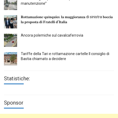
manutenzione”
𝐑𝐨𝐭𝐭𝐚𝐦𝐚𝐳𝐢𝐨𝐧𝐞-𝐪𝐮i𝐧𝐪𝐮𝐢𝐞𝐬: 𝐥𝐚 𝐦𝐚𝐠𝐠𝐢𝐨𝐫𝐚𝐧𝐳𝐚 di sinistra 𝐛𝐨𝐜𝐜𝐢𝐚
𝐥𝐚 𝐩𝐫𝐨𝐩𝐨𝐬𝐭𝐚 𝐝𝐢 𝐅𝐫𝐚𝐭𝐞𝐥𝐥𝐢 𝐝’𝐈𝐭𝐚𝐥𝐢𝐚
Ancora polemiche sul cavalcaferrovia
Tariffe della Tari e rottamazione cartelle Il consiglio di
Bastia chiamato a decidere
Statistiche:
Sponsor