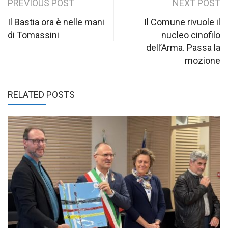
Post
PREVIOUS POST
NEXT POST
navigation
Il Bastia ora è nelle mani
Il Comune rivuole il
di Tomassini
nucleo cinofilo
dell’Arma. Passa la
mozione
RELATED POSTS