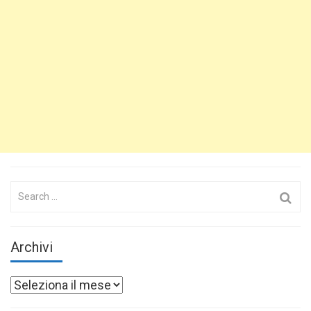
Search
for:
Archivi
Archivi