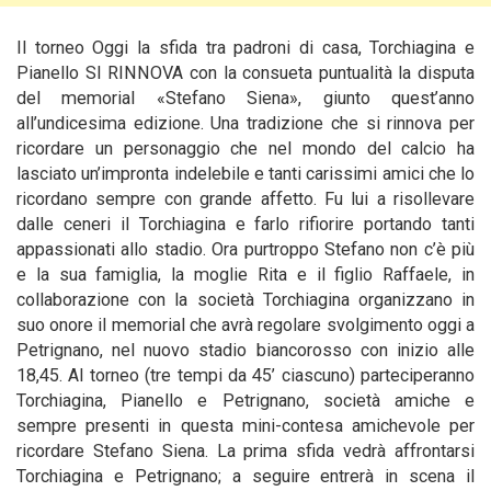
Il torneo Oggi la sfida tra padroni di casa, Torchiagina e
Pianello SI RINNOVA con la consueta puntualità la disputa
del memorial «Stefano Siena», giunto quest’anno
all’undicesima edizione. Una tradizione che si rinnova per
ricordare un personaggio che nel mondo del calcio ha
lasciato un’impronta indelebile e tanti carissimi amici che lo
ricordano sempre con grande affetto. Fu lui a risollevare
dalle ceneri il Torchiagina e farlo rifiorire portando tanti
appassionati allo stadio. Ora purtroppo Stefano non c’è più
e la sua famiglia, la moglie Rita e il figlio Raffaele, in
collaborazione con la società Torchiagina organizzano in
suo onore il memorial che avrà regolare svolgimento oggi a
Petrignano, nel nuovo stadio biancorosso con inizio alle
18,45. Al torneo (tre tempi da 45’ ciascuno) parteciperanno
Torchiagina, Pianello e Petrignano, società amiche e
sempre presenti in questa mini-contesa amichevole per
ricordare Stefano Siena. La prima sfida vedrà affrontarsi
Torchiagina e Petrignano; a seguire entrerà in scena il