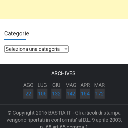
Categorie
Categorie
ARCHIVES:
AGO
LUG
GIU
MAG
APR
MAR
22
106
132
142
164
172
© Copyright 2016 BASTIA.IT - Gli articoli di stampa
vengono riportati in conformita' al D.L. 9 aprile 2003,
n_68 art 65 comma 1