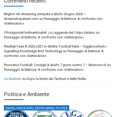
Commenti recenti
Migliori siti streaming zampata a sbafo Giugno 2026 –
streamshopdirect.com
su
Passaggio di Bettona: A confronto con
«Settecalcio»
I Protagonisti Indimenticabili: Le Leggende del Colpo Italiano
su
Passaggio di Bettona: A confronto con «Settecalcio»
Risultati Fase A 2026 2027 in diretta, Football Italia – Siggknowtech |
Signalling Knowledge And Technology
su
Passaggio di Bettona: A
confronto con «Settecalcio»
Pronostici Football: Consigli A sbafo 7 giorni contro 7 – Municorn IV
su
Passaggio di Bettona: A confronto con «Settecalcio»
Un Bastiolo
su
Dopo la Notte dei Tamburi e delle Stelle
Politica e Ambiente
,
,
,
BASTIA
BASTIA NEWS
BASTIA UMBRA
POLITICA