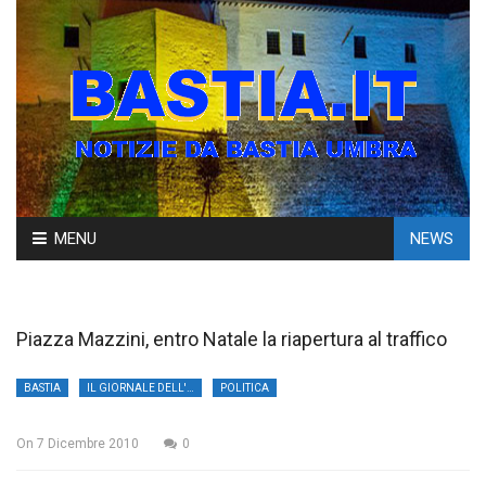
Skip
MENU
NEWS
to
content
Piazza Mazzini, entro Natale la riapertura al traffico
BASTIA
IL GIORNALE DELL'UMBRIA
POLITICA
On
7 Dicembre 2010
0