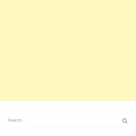
Search
for: