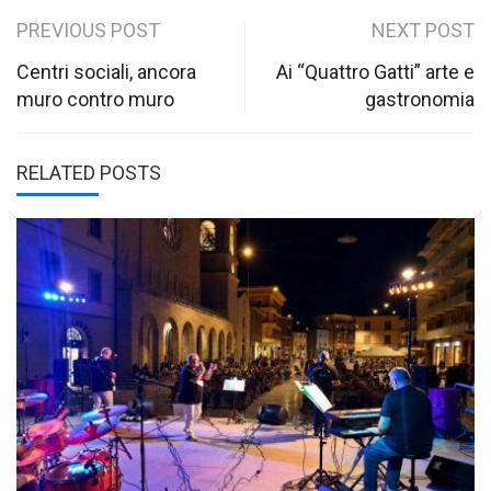
Post
PREVIOUS POST
NEXT POST
navigation
Centri sociali, ancora
Ai “Quattro Gatti” arte e
muro contro muro
gastronomia
RELATED POSTS