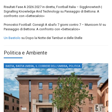
Risultati Fase A 2026 2027 in diretta, Football Italia – Siggknowtech |
Signalling Knowledge And Technology
su
Passaggio di Bettona: A
confronto con «Settecalcio»
Pronostici Football: Consigli A sbafo 7 giorni contro 7 – Municorn IV
su
Passaggio di Bettona: A confronto con «Settecalcio»
Un Bastiolo
su
Dopo la Notte dei Tamburi e delle Stelle
Politica e Ambiente
,
,
,
BASTIA
BASTIA UMBRA
IL CORRIERE DELL'UMBRIA
POLITICA