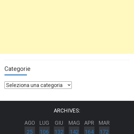
Categorie
Categorie
ARCHIVES:
AGO
LUG
GIU
MAG
APR
MAR
25
106
132
142
164
172