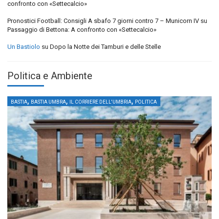
confronto con «Settecalcio»
Pronostici Football: Consigli A sbafo 7 giorni contro 7 – Municorn IV
su
Passaggio di Bettona: A confronto con «Settecalcio»
Un Bastiolo
su
Dopo la Notte dei Tamburi e delle Stelle
Politica e Ambiente
,
,
,
BASTIA
BASTIA UMBRA
IL CORRIERE DELL'UMBRIA
POLITICA