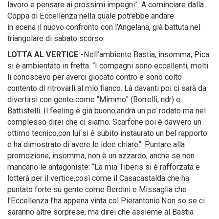
lavoro e pensare ai prossimi impegni”. A cominciare dalla
Coppa di Eccellenza nella quale potrebbe andare
in scena il nuovo confronto con l’Angelana, già battuta nel
triangolare di sabato scorso.
LOTTA AL VERTICE
-Nell’ambiente Bastia, insomma, Pica
si è ambientato in fretta. “I compagni sono eccellenti, molti
li conoscevo per averci giocato contro e sono colto
contento di ritrovarli al mio fianco. Là davanti poi ci sarà da
divertirsi con gente come “Mimmo” (Borrelli, ndr) e
Battistelli. Il feeling è già buono,andrà un po’ rodato ma nel
complesso direi che ci siamo. Scarfone poi è davvero un
ottimo tecnico,con lui si è subito instaurato un bel rapporto
e ha dimostrato di avere le idee chiare”. Puntare alla
promozione, insomma, non è un azzardo, anche se non
mancano le antagoniste: “La mia Tiberis si è rafforzata e
lotterà per il vertice,così come il Casacastalda che ha
puntato forte su gente come Berdini e Missaglia che
l’Eccellenza l’ha appena vinta col Pierantonio.Non so se ci
saranno altre sorprese, ma direi che assieme al Bastia