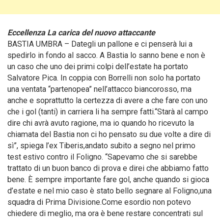
Eccellenza La carica del nuovo attaccante
BASTIA UMBRA – Dategli un pallone e ci penserà lui a
spedirlo in fondo al sacco.
A Bastia lo sanno bene e non è
un caso che uno dei primi colpi dell’estate ha portato
Salvatore Pica. In coppia con Borrelli non solo ha portato
una ventata “partenopea” nell’attacco biancorosso, ma
anche e soprattutto la certezza di avere a che fare con uno
che i gol (tanti) in carriera li ha sempre fatti.“Starà al campo
dire chi avrà avuto ragione, ma io quando ho ricevuto la
chiamata del Bastia non ci ho pensato su due volte a dire di
sì”, spiega l’ex Tiberis,andato subito a segno nel primo
test estivo contro il Foligno. “Sapevamo che si sarebbe
trattato di un buon banco di prova e direi che abbiamo fatto
bene. È sempre importante fare gol, anche quando si gioca
d’estate e nel mio caso è stato bello segnare al Foligno,una
squadra di Prima Divisione.Come esordio non potevo
chiedere di meglio, ma ora è bene restare concentrati sul