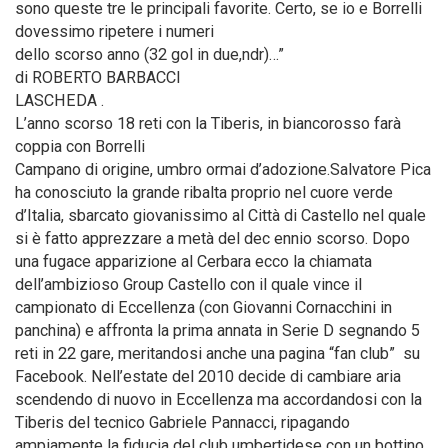
sono queste tre le principali favorite. Certo, se io e Borrelli
dovessimo ripetere i numeri
dello scorso anno (32 gol in due,ndr)…”
di ROBERTO BARBACCI
LASCHEDA .
L’anno scorso 18 reti con la Tiberis, in biancorosso farà
coppia con Borrelli
Campano di origine, umbro ormai d’adozione.Salvatore Pica
ha conosciuto la grande ribalta proprio nel cuore verde
d’Italia, sbarcato giovanissimo al Città di Castello nel quale
si è fatto apprezzare a metà del dec ennio scorso. Dopo
una fugace apparizione al Cerbara ecco la chiamata
dell’ambizioso Group Castello con il quale vince il
campionato di Eccellenza (con Giovanni Cornacchini in
panchina) e affronta la prima annata in Serie D segnando 5
reti in 22 gare, meritandosi anche una pagina “fan club” su
Facebook. Nell’estate del 2010 decide di cambiare aria
scendendo di nuovo in Eccellenza ma accordandosi con la
Tiberis del tecnico Gabriele Pannacci, ripagando
ampiamente la fiducia del club umbertidese con un bottino