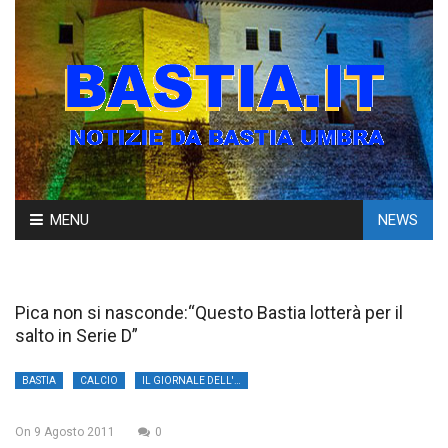
Skip
MENU
NEWS
to
content
Pica non si nasconde:“Questo Bastia lotterà per il
salto in Serie D”
BASTIA
CALCIO
IL GIORNALE DELL'UMBRIA
On
9 Agosto 2011
0