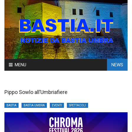
Skip
MENU
NEWS
to
content
Pippo Sowlo all’Umbriafiere
BASTIA
BASTIA UMBRA
EVENTI
SPETTACOLI