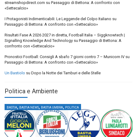
streamshopdirect.com
su
Passaggio di Bettona: A confronto con
«Settecalcio»
I Protagonisti Indimenticabili: Le Leggende del Colpo Italiano
su
Passaggio di Bettona: A confronto con «Settecalcio»
Risultati Fase A 2026 2027 in diretta, Football Italia – Siggknowtech |
Signalling Knowledge And Technology
su
Passaggio di Bettona: A
confronto con «Settecalcio»
Pronostici Football: Consigli A sbafo 7 giorni contro 7 – Municorn IV
su
Passaggio di Bettona: A confronto con «Settecalcio»
Un Bastiolo
su
Dopo la Notte dei Tamburi e delle Stelle
Politica e Ambiente
,
,
,
BASTIA
BASTIA NEWS
BASTIA UMBRA
POLITICA