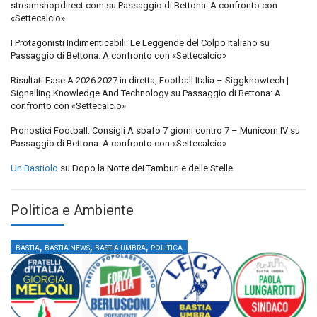
streamshopdirect.com
su
Passaggio di Bettona: A confronto con
«Settecalcio»
I Protagonisti Indimenticabili: Le Leggende del Colpo Italiano
su
Passaggio di Bettona: A confronto con «Settecalcio»
Risultati Fase A 2026 2027 in diretta, Football Italia – Siggknowtech |
Signalling Knowledge And Technology
su
Passaggio di Bettona: A
confronto con «Settecalcio»
Pronostici Football: Consigli A sbafo 7 giorni contro 7 – Municorn IV
su
Passaggio di Bettona: A confronto con «Settecalcio»
Un Bastiolo
su
Dopo la Notte dei Tamburi e delle Stelle
Politica e Ambiente
,
,
,
BASTIA
BASTIA NEWS
BASTIA UMBRA
POLITICA