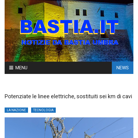
Skip
MENU
NEWS
to
content
Potenziate le linee elettriche, sostituiti sei km di cavi
LA NAZIONE
TECNOLOGIA