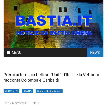
Skip
MENU
NEWS
to
content
Premi ai temi più belli sull’Unità d’Italia e la Vetturini
racconta Colomba e Garibaldi
ATTUALITA'
BASTIA
IL CORRIERE DELL'UMBRIA
On
12 Marzo 2011
1