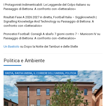
I Protagonisti Indimenticabili: Le Leggende del Colpo Italiano
su
Passaggio di Bettona: A confronto con «Settecalcio»
Risultati Fase A 2026 2027 in diretta, Football Italia – Siggknowtech |
Signalling Knowledge And Technology
su
Passaggio di Bettona: A
confronto con «Settecalcio»
Pronostici Football: Consigli A sbafo 7 giorni contro 7 – Municorn IV
su
Passaggio di Bettona: A confronto con «Settecalcio»
Un Bastiolo
su
Dopo la Notte dei Tamburi e delle Stelle
Politica e Ambiente
,
,
,
BASTIA
BASTIA UMBRA
IL CORRIERE DELL'UMBRIA
POLITICA