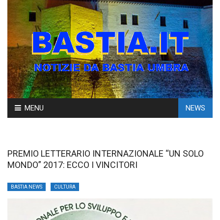
Skip
MENU
NEWS
to
content
PREMIO LETTERARIO INTERNAZIONALE “UN SOLO
MONDO” 2017: ECCO I VINCITORI
BASTIA NEWS
CULTURA