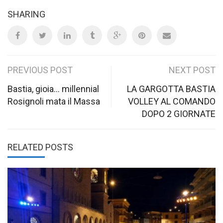
SHARING
Post
PREVIOUS POST
NEXT POST
navigation
Bastia, gioia… millennial
LA GARGOTTA BASTIA
Rosignoli mata il Massa
VOLLEY AL COMANDO
DOPO 2 GIORNATE
RELATED POSTS