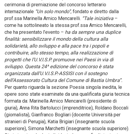
cerimonia di premiazione del concorso letterario
internazionale
“Un solo mondo”
, fondato e diretto dalla
prof.ssa Marinella Amico Mencarelli.
“Tale iniziativa
–
come ha sottolineato la stessa prof.ssa Amico Mencarelli,
che ha presentato l’evento –
ha da sempre una duplice
finalità: sensibilizzare il mondo della cultura alla
solidarietà, allo sviluppo e alla pace tra i popoli e
contribuire, allo stesso tempo, alla realizzazione di
progetti che l’U.V.I.S.P. promuove nei Paesi in via di
sviluppo. Questa 24^ edizione del concorso è stata
organizzata dall’U.V.I.S.P.-ASSISI con il sostegno
dell’Assessorato Cultura del Comune di Bastia Umbra”.
Per quanto riguarda la sezione Poesia singola inedita, le
opere sono state esaminate da una qualificata giuria tecnica
formata da: Marinella Amico Mencarelli (presidente di
giuria), Anna Rita Bartolucci (imprenditrice), Roldano Boccali
(giornalista), Gianfranco Bogliari (docente Università per
stranieri di Perugia), Katia Brigiari (insegnante scuola
superiore), Simona Marchetti (insegnante scuola superiore).