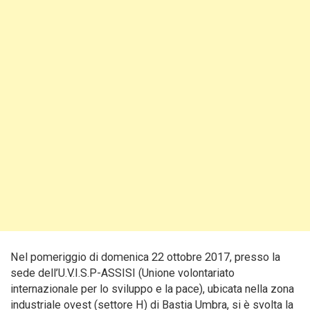
Nel pomeriggio di domenica 22 ottobre 2017, presso la
sede dell’U.V.I.S.P-ASSISI (Unione volontariato
internazionale per lo sviluppo e la pace), ubicata nella zona
industriale ovest (settore H) di Bastia Umbra, si è svolta la