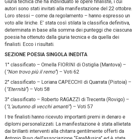
Giuria tecnica che ha individuato le opere finaliste, i cui
autori sono stati invitati alla manifestazione del 22 ottobre.
Loro stessi – come da regolamento – hanno espresso un
voto alle liriche. E’ stata così stilata la classifica definitiva,
determinata in base alla somma dei punteggi che ciascuna
poesia ha ottenuto dalla giuria tecnica e da quella dei
finalisti. Ecco i risultati.
SEZIONE POESIA SINGOLA INEDITA
1° classificato – Ornella FIORINI di Ostiglia (Mantova) –
(
“Non trovo più il remo”
) – Voti 62
2° classificato – Loriana CAPECCHI di Quarrata (Pistoia) –
(
“Eternità”
) – Voti 58
3° classificato – Roberto RAGAZZI di Trecenta (Rovigo) –
(
“L’autunno di vecchi amanti”
) – Voti 57
I tre finalisti hanno ricevuto importanti premi in denaro e
diplomi personalizzati. La manifestazione è stata allietata
dai brillanti interventi alla chitarra gentilmente offerti da
Antonio Ruvo dell’associazione “FareMusica” ed è stata