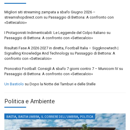
Migliori siti streaming zampata a sbafo Giugno 2026 –
streamshopdirect.com
su
Passaggio di Bettona: A confronto con
«Settecalcio»
I Protagonisti Indimenticabili: Le Leggende del Colpo Italiano
su
Passaggio di Bettona: A confronto con «Settecalcio»
Risultati Fase A 2026 2027 in diretta, Football Italia – Siggknowtech |
Signalling Knowledge And Technology
su
Passaggio di Bettona: A
confronto con «Settecalcio»
Pronostici Football: Consigli A sbafo 7 giorni contro 7 – Municorn IV
su
Passaggio di Bettona: A confronto con «Settecalcio»
Un Bastiolo
su
Dopo la Notte dei Tamburi e delle Stelle
Politica e Ambiente
,
,
,
BASTIA
BASTIA UMBRA
IL CORRIERE DELL'UMBRIA
POLITICA