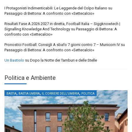
I Protagonisti Indimenticabili: Le Leggende del Colpo Italiano
su
Passaggio di Bettona: A confronto con «Settecalcio»
Risultati Fase A 2026 2027 in diretta, Football Italia – Siggknowtech |
Signalling Knowledge And Technology
su
Passaggio di Bettona: A
confronto con «Settecalcio»
Pronostici Football: Consigli A sbafo 7 giorni contro 7 – Municorn IV
su
Passaggio di Bettona: A confronto con «Settecalcio»
Un Bastiolo
su
Dopo la Notte dei Tamburi e delle Stelle
Politica e Ambiente
,
,
,
BASTIA
BASTIA UMBRA
IL CORRIERE DELL'UMBRIA
POLITICA