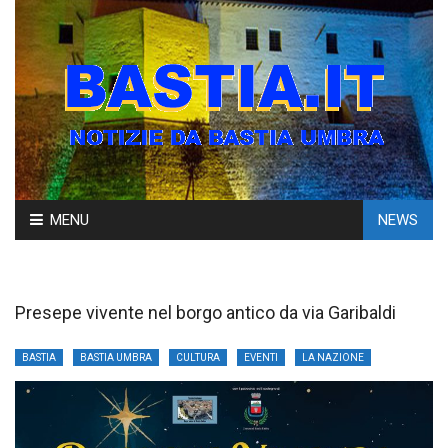
Skip
MENU
NEWS
to
content
Presepe vivente nel borgo antico da via Garibaldi
BASTIA
BASTIA UMBRA
CULTURA
EVENTI
LA NAZIONE