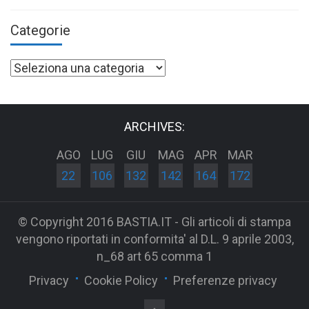
Categorie
Categorie
ARCHIVES:
AGO
LUG
GIU
MAG
APR
MAR
22
106
132
142
164
172
© Copyright 2016 BASTIA.IT - Gli articoli di stampa
vengono riportati in conformita' al D.L. 9 aprile 2003,
n_68 art 65 comma 1
Privacy
Cookie Policy
Preferenze privacy