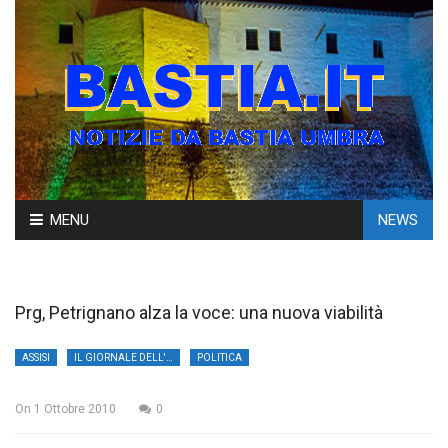
Skip
MENU
NEWS
to
content
Prg, Petrignano alza la voce: una nuova viabilità
ASSISI
IL GIORNALE DELL'UMBRIA
POLITICA
On
1 Ottobre 2010
0