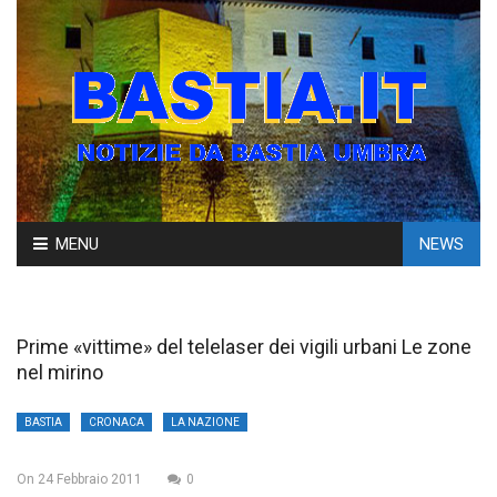
Skip
MENU
NEWS
to
content
Prime «vittime» del telelaser dei vigili urbani Le zone
nel mirino
BASTIA
CRONACA
LA NAZIONE
On
24 Febbraio 2011
0