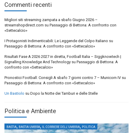
Commenti recenti
Migliori siti streaming zampata a sbafo Giugno 2026 –
streamshopdirect.com
su
Passaggio di Bettona: A confronto con
«Settecalcio»
I Protagonisti Indimenticabili: Le Leggende del Colpo Italiano
su
Passaggio di Bettona: A confronto con «Settecalcio»
Risultati Fase A 2026 2027 in diretta, Football Italia – Siggknowtech |
Signalling Knowledge And Technology
su
Passaggio di Bettona: A
confronto con «Settecalcio»
Pronostici Football: Consigli A sbafo 7 giorni contro 7 – Municorn IV
su
Passaggio di Bettona: A confronto con «Settecalcio»
Un Bastiolo
su
Dopo la Notte dei Tamburi e delle Stelle
Politica e Ambiente
,
,
,
BASTIA
BASTIA UMBRA
IL CORRIERE DELL'UMBRIA
POLITICA