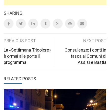
SHARING
Post
PREVIOUS POST
NEXT POST
navigation
La «Settimana Tricolore»
Consulenze: i conti in
è ormai alle porte Il
tasca ai Comuni di
programma
Assisi e Bastia
RELATED POSTS