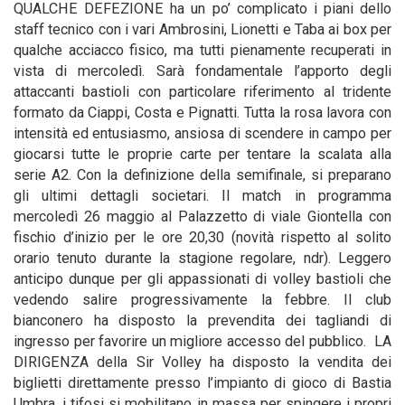
QUALCHE DEFEZIONE ha un po’ complicato i piani dello
staff tecnico con i vari Ambrosini, Lionetti e Taba ai box per
qualche acciacco fisico, ma tutti pienamente recuperati in
vista di mercoledì. Sarà fondamentale l’apporto degli
attaccanti bastioli con particolare riferimento al tridente
formato da Ciappi, Costa e Pignatti. Tutta la rosa lavora con
intensità ed entusiasmo, ansiosa di scendere in campo per
giocarsi tutte le proprie carte per tentare la scalata alla
serie A2. Con la definizione della semifinale, si preparano
gli ultimi dettagli societari. Il match in programma
mercoledì 26 maggio al Palazzetto di viale Giontella con
fischio d’inizio per le ore 20,30 (novità rispetto al solito
orario tenuto durante la stagione regolare, ndr). Leggero
anticipo dunque per gli appassionati di volley bastioli che
vedendo salire progressivamente la febbre. Il club
bianconero ha disposto la prevendita dei tagliandi di
ingresso per favorire un migliore accesso del pubblico. LA
DIRIGENZA della Sir Volley ha disposto la vendita dei
biglietti direttamente presso l’impianto di gioco di Bastia
Umbra, i tifosi si mobilitano in massa per spingere i propri