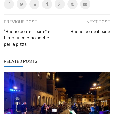
Post
PREVIOUS POST
NEXT POST
navigation
“Buono come il pane” e
Buono come il pane
tanto successo anche
per la pizza
RELATED POSTS