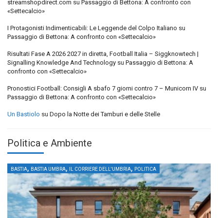
streamshopdirect.com
su
Passaggio di Bettona: A confronto con
«Settecalcio»
I Protagonisti Indimenticabili: Le Leggende del Colpo Italiano
su
Passaggio di Bettona: A confronto con «Settecalcio»
Risultati Fase A 2026 2027 in diretta, Football Italia – Siggknowtech |
Signalling Knowledge And Technology
su
Passaggio di Bettona: A
confronto con «Settecalcio»
Pronostici Football: Consigli A sbafo 7 giorni contro 7 – Municorn IV
su
Passaggio di Bettona: A confronto con «Settecalcio»
Un Bastiolo
su
Dopo la Notte dei Tamburi e delle Stelle
Politica e Ambiente
,
,
,
BASTIA
BASTIA UMBRA
IL CORRIERE DELL'UMBRIA
POLITICA