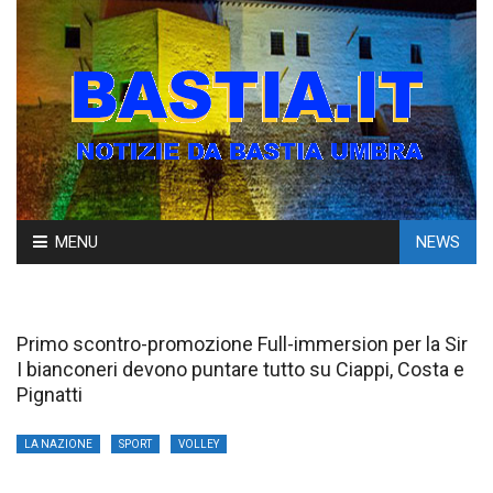
Skip
MENU
NEWS
to
content
Primo scontro-promozione Full-immersion per la Sir
I bianconeri devono puntare tutto su Ciappi, Costa e
Pignatti
LA NAZIONE
SPORT
VOLLEY