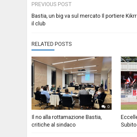
Post
PREVIOUS POST
navigation
Bastia, un big va sul mercato Il portiere Kikrr
il club
RELATED POSTS
0
Il no alla rottamazione Bastia,
Eccelle
critiche al sindaco
Subito