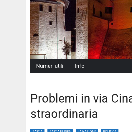
Skip
Numeri utili
Info
to
content
Problemi in via Cin
straordinaria
BASTIA
BASTIA UMBRA
LA NAZIONE
POLITICA