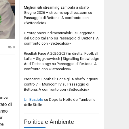
Migliori siti streaming zampata a sbafo
Giugno 2026 – streamshopdirect.com
su
Passaggio di Bettona: A confronto con
«Settecalcio»
I Protagonisti Indimenticabili: Le Leggende
del Colpo Italiano
su
Passaggio di Bettona: A
confronto con «Settecalcio»
0
Risultati Fase A 2026 2027 in diretta, Football
Italia – Siggknowtech | Signalling Knowledge
And Technology
su
Passaggio di Bettona: A
confronto con «Settecalcio»
Pronostici Football: Consigli A sbafo 7 giorni
contro 7 – Municorn IV
su
Passaggio di
Bettona: A confronto con «Settecalcio»
ranza
Un Bastiolo
su
Dopo la Notte dei Tamburi e
ato di
delle Stelle
anno
ur
Politica e Ambiente
re