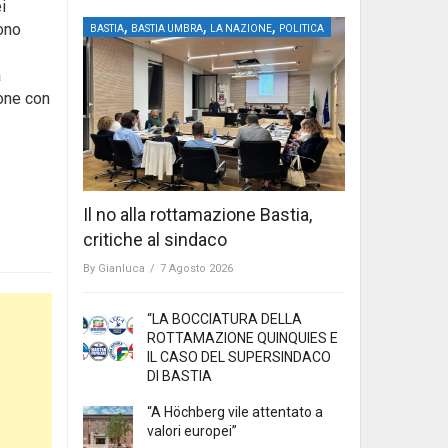
i
,
,
,
sono
BASTIA
BASTIA UMBRA
LA NAZIONE
POLITICA
a
ione con
Il no alla rottamazione Bastia,
critiche al sindaco
By
Gianluca
/
7 Agosto 2026
“LA BOCCIATURA DELLA
ROTTAMAZIONE QUINQUIES E
IL CASO DEL SUPERSINDACO
DI BASTIA
“A Höchberg vile attentato a
valori europei”