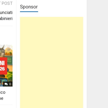
 POST
Sponsor
unciati
abinieri
0
ico
ne