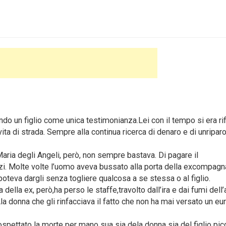
ando un figlio come unica testimonianza
.Lei con il tempo si era ri
a vita di strada. Sempre alla continua ricerca di denaro e di unripar
aria degli Angeli, però, non sempre bastava. Di pagare il
nzi. Molte volte l’uomo aveva bussato alla porta della excompagn
oteva dargli senza togliere qualcosa a se stessa o al figlio.
della ex, però,ha perso le staffe,travolto dall’ira e dai fumi dell’
la donna che gli rinfacciava il fatto che non ha mai versato un eu
ospettato la morte per mano sua sia dela donna sia del figlio pic