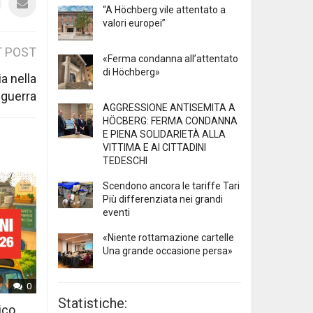
“A Höchberg vile attentato a
valori europei”
 POST
«Ferma condanna all’attentato
di Höchberg»
ia nella
 guerra
AGGRESSIONE ANTISEMITA A
HÖCBERG: FERMA CONDANNA
E PIENA SOLIDARIETÀ ALLA
VITTIMA E AI CITTADINI
TEDESCHI
Scendono ancora le tariffe Tari
Più differenziata nei grandi
eventi
«Niente rottamazione cartelle
Una grande occasione persa»
0
Statistiche:
ico