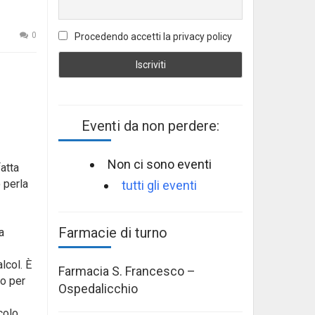
0
Procedendo accetti la privacy policy
Eventi da non perdere:
Non ci sono eventi
fatta
o perla
tutti gli eventi
Farmacie di turno
a
alcol. È
Farmacia S. Francesco –
ro per
Ospedalicchio
colo.