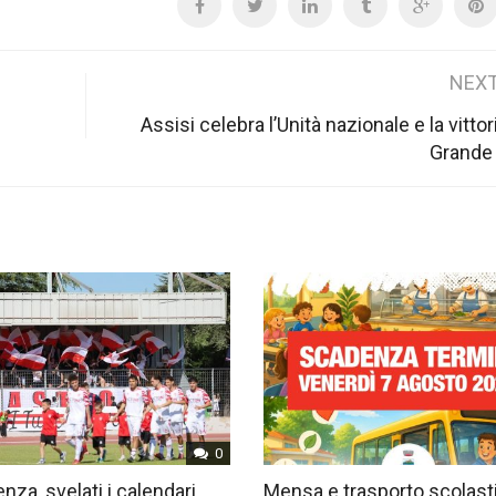
NEXT
Assisi celebra l’Unità nazionale e la vittor
Grande
0
nza, svelati i calendari
Mensa e trasporto scolast