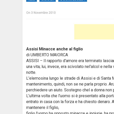
On
3 Novembre 2010
Assisi Minacce anche al figlio
di UMBERTO MAIORCA
ASSISI – Il rapporto d’amore era terminato lasci
una vita; lui, invece, era scivolato nel’alcol e nell
notte.
L’elemosina lungo le strade di Assisi e di Santa M
mantenimento, quindi, non se ne parla proprio. A
perchiedere un aiuto. Sostegno chel a donna non p
L’ultima volta che l’uomo si è presentato alla porta 
entrato in casa con la forza e ha chiesto denaro. A
mantenere il figlio,
figlio,l’uomo ha opposto minacce e ingiurie. ha pr