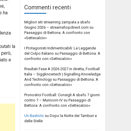
se,
Commenti recenti
e ha
Migliori siti streaming zampata a sbafo
Giugno 2026 – streamshopdirect.com
su
olenza
Passaggio di Bettona: A confronto con
«Settecalcio»
utati la
I Protagonisti Indimenticabili: Le Leggende
, però,
del Colpo Italiano
su
Passaggio di Bettona: A
confronto con «Settecalcio»
iato e
Risultati Fase A 2026 2027 in diretta, Football
Italia – Siggknowtech | Signalling Knowledge
And Technology
su
Passaggio di Bettona: A
confronto con «Settecalcio»
Pronostici Football: Consigli A sbafo 7 giorni
contro 7 – Municorn IV
su
Passaggio di
Bettona: A confronto con «Settecalcio»
Un Bastiolo
su
Dopo la Notte dei Tamburi e
delle Stelle