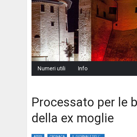
Skip
Numeri utili
Info
to
content
Processato per le 
della ex moglie
ASSISI
CRONACA
IL GIORNALE DELL'UMBRIA