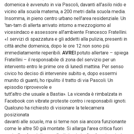
domenica è avvenuto in via Pascoli, davanti all’asilo nido e
vicino alla scuola materna, a 200 metri dalla scuola media.
Insomma, in pieno centro urbano nell’area residenziale. Un
‘tan-tam di allerta arrivato intorno a mezzogiorno al
vicesindaco e assessore all’ambiente Francesco Fratellini.
«I servizi di spazzatura e gli addetti alla pulizia, presenti in
città anche domenica, dopo le ore 12 non sono più
immediatamente reperibili.
AVREI
potuto allertare – spiega
Fratellini – il responsabile di zona del servizio per un
intervento entro le prime ore di lunedì mattina. Per senso
civico ho deciso di intervenire subito e, dopo essermi
munito di guanti, ho ripulito il tratto di via Pascoli. Un
episodio riprovevole e
tutt’altro che usuale a Bastia». La vicenda è rimbalzata in
Facebook con vibrate proteste contro i responsabili ignoti.
Qualcuno ha richiesto di visionare la telecamera
posizionata
davanti alle scuole, ma si teme non sia ancora funzionante
come le altre 50 già montate. Si allarga l’area critica fuori