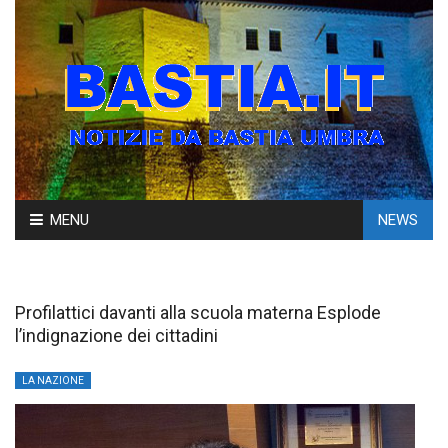
Skip
MENU
NEWS
to
content
Profilattici davanti alla scuola materna Esplode
l’indignazione dei cittadini
LA NAZIONE