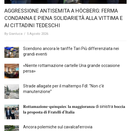
AGGRESSIONE ANTISEMITA A HÖCBERG: FERMA
CONDANNA E PIENA SOLIDARIETÀ ALLA VITTIMA E
AI CITTADINI TEDESCHI
By
Gianluca
/
5 Agosto 2026
Scendono ancora le tariffe Tari Più differenziata nei
grandi eventi
«Niente rottamazione cartelle Una grande occasione
persa»
Strade allagate per il maltempo FdI: “Non c’è
manutenzione”
𝐑𝐨𝐭𝐭𝐚𝐦𝐚𝐳𝐢𝐨𝐧𝐞-𝐪𝐮i𝐧𝐪𝐮𝐢𝐞𝐬: 𝐥𝐚 𝐦𝐚𝐠𝐠𝐢𝐨𝐫𝐚𝐧𝐳𝐚 di sinistra 𝐛𝐨𝐜𝐜𝐢𝐚
𝐥𝐚 𝐩𝐫𝐨𝐩𝐨𝐬𝐭𝐚 𝐝𝐢 𝐅𝐫𝐚𝐭𝐞𝐥𝐥𝐢 𝐝’𝐈𝐭𝐚𝐥𝐢𝐚
Ancora polemiche sul cavalcaferrovia