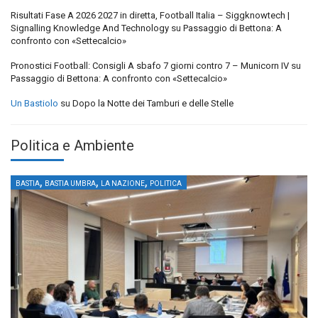
Risultati Fase A 2026 2027 in diretta, Football Italia – Siggknowtech |
Signalling Knowledge And Technology
su
Passaggio di Bettona: A
confronto con «Settecalcio»
Pronostici Football: Consigli A sbafo 7 giorni contro 7 – Municorn IV
su
Passaggio di Bettona: A confronto con «Settecalcio»
Un Bastiolo
su
Dopo la Notte dei Tamburi e delle Stelle
Politica e Ambiente
,
,
,
BASTIA
BASTIA UMBRA
LA NAZIONE
POLITICA