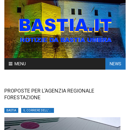
Skip
MENU
NEWS
to
content
PROPOSTE PER L’AGENZIA REGIONALE
FORESTAZIONE
BASTIA
IL CORRIERE DELL'UMBRIA