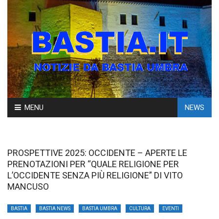
Skip
MENU
NEWS
to
content
PROSPETTIVE 2025: OCCIDENTE – APERTE LE
PRENOTAZIONI PER “QUALE RELIGIONE PER
L’OCCIDENTE SENZA PIÙ RELIGIONE” DI VITO
MANCUSO
BASTIA
BASTIA NEWS
BASTIA UMBRA
CULTURA
EVENTI