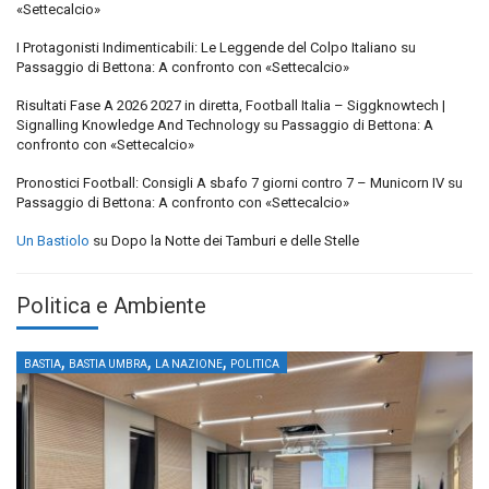
«Settecalcio»
I Protagonisti Indimenticabili: Le Leggende del Colpo Italiano
su
Passaggio di Bettona: A confronto con «Settecalcio»
Risultati Fase A 2026 2027 in diretta, Football Italia – Siggknowtech |
Signalling Knowledge And Technology
su
Passaggio di Bettona: A
confronto con «Settecalcio»
Pronostici Football: Consigli A sbafo 7 giorni contro 7 – Municorn IV
su
Passaggio di Bettona: A confronto con «Settecalcio»
Un Bastiolo
su
Dopo la Notte dei Tamburi e delle Stelle
Politica e Ambiente
,
,
,
BASTIA
BASTIA UMBRA
LA NAZIONE
POLITICA