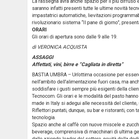
La rassegna avrà anche spazio per il più diffuso e
saranno infatti presenti tutte le ultime novità te
impastatrici automatiche, lievitazioni programmabi
rivoluzionario sistema “Il pane di giorno”, presen
ORARI
Gli orari di apertura sono dalle 9 alle 19.
di VERONICA ACQUISTA
ASSAGGI
Affettati, vini, birre e “Cagliata in diretta”
BASTIA UMBRA – Un’ottima occasione per essere i
nell’ambito dell’alimentazione fuori casa, ma anc
soddisfare i gusti sempre più esigenti della clie
Tecnocom. Gli orari e le modalità del pasto hanno
made in Italy si adegui alle necessità del cliente,
Riflettori puntati, dunque, su bar e ristoranti, con
tecnologia.
Spazio anche al caffè con nuove miscele e zuccheri
beverage, comprensiva di macchinari di ultima ge
dalle aziende leader del settore, novità della do