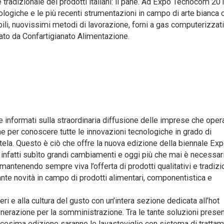
 tradizionale dei prodotti italiani: il pane. Ad Expo Tecnocom 20
cnologiche e le più recenti strumentazioni in campo di arte bianca 
li, nuovissimi metodi di lavorazione, forni a gas computerizzati 
tato da Confartigianato Alimentazione.
nformati sulla straordinaria diffusione delle imprese che oper
he per conoscere tutte le innovazioni tecnologiche in grado di
ntela. Questo è ciò che offre la nuova edizione della biennale Ex
 infatti subìto grandi cambiamenti e oggi più che mai è necessari
 mantenendo sempre viva l’offerta di prodotti qualitativi e tradizio
 tante novità in campo di prodotti alimentari, componentistica e
 e alla cultura del gusto con un’intera sezione dedicata all’hot
nerazione per la somministrazione. Tra le tante soluzioni prese
dicesima edizione saranno le lavastoviglie con sistema di tratta