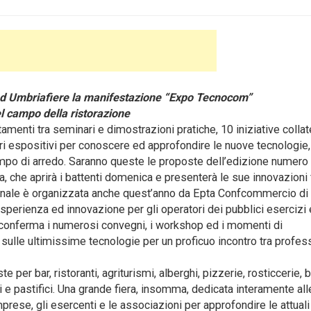
ad Umbriafiere la manifestazione “Expo Tecnocom”
l campo della ristorazione
menti tra seminari e dimostrazioni pratiche, 10 iniziative collate
ri espositivi
per conoscere ed approfondire le nuove tecnologie, 
 campo di arredo. Saranno queste le proposte dell’edizione numero
che aprirà i battenti domenica e presenterà le sue innovazioni 
onale è organizzata anche quest’anno da Epta Confcommercio di
esperienza ed innovazione per gli operatori dei pubblici esercizi 
he conferma i numerosi convegni, i workshop ed i momenti di
ulle ultimissime tecnologie per un proficuo incontro tra profess
r bar, ristoranti, agriturismi, alberghi, pizzerie, rosticcerie, b
i e pastifici. Una grande fiera, insomma, dedicata interamente all
rese, gli esercenti e le associazioni per approfondire le attuali