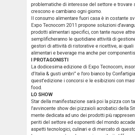
problematiche di interesse del settore e trovare s
crescono e cambiano ogni giorno.
Il consumo alimentare fuori casa è in costante sv
Expo Tecnocom 2011 propone soluzioni d’avanguardi
prodotti alimentari specifici, con tante nuove att
semplificheranno le quotidiane attività di gestione.
gestori di attività di ristorative e ricettive, ai q
alimentari e beverage ma anche per componentist
I PROTAGONISTI
La dodicesima edizione di Expo Tecnocom, insomma
d’Italia & gusti umbri” e l’oro bianco by Confarti
quest’edizione i concorsi e le esibizioni con mast
food.
LO SHOW
Star della manifestazione sarà poi la pizza con tan
l’avvincente show dei pizzaioli acrobatici della Sni
mente dedicata ad uno dei prodotti più rappresent
periti del settore ed esponenti del mondo accademic
aspetti tecnologici, culinari e di mercato di quest