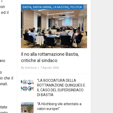
11
,
,
,
con
BASTIA
BASTIA UMBRA
LA NAZIONE
POLITICA
ed il
Il no alla rottamazione Bastia,
critiche al sindaco
ano
By
Gianluca
/
7 Agosto 2026
po
o che il
“LA BOCCIATURA DELLA
nali.
ROTTAMAZIONE QUINQUIES E
IL CASO DEL SUPERSINDACO
DI BASTIA
“A Höchberg vile attentato a
ntate
valori europei”
mento