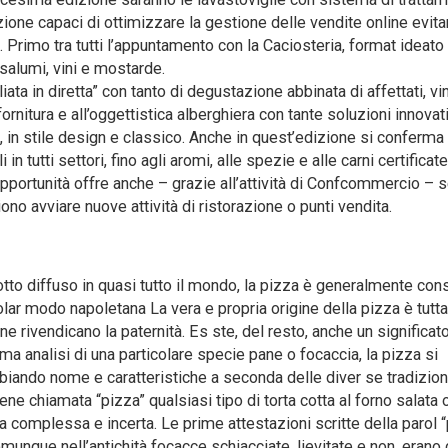
ione capaci di ottimizzare la gestione delle vendite online evit
. Primo tra tutti l’appuntamento con la Caciosteria, format ideato
salumi, vini e mostarde.
ata in diretta” con tanto di degustazione abbinata di affettati, vin
ornitura e all’oggettistica alberghiera con tante soluzioni innovat
, in stile design e classico. Anche in quest’edizione si conferma
n tutti settori, fino agli aromi, alle spezie e alle carni certificat
pportunità offre anche – grazie all’attività di Confcommercio – s
no avviare nuove attività di ristorazione o punti vendita.
to diffuso in quasi tutto il mondo, la pizza è generalmente con
icolar modo napoletana La vera e propria origine della pizza è tutt
ne rivendicano la paternità. Es ste, del resto, anche un significat
tima analisi di una particolare specie pane o focaccia, la pizza si
biando nome e caratteristiche a seconda delle diver se tradizioni
 viene chiamata “pizza” qualsiasi tipo di torta cotta al forno salata
ga complessa e incerta. Le prime attestazioni scritte della parol 
omunque nell’antichità focacce schiacciate, lievitate e non, erano