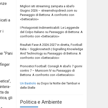
genze
Migliori siti streaming zampata a sbafo
Giugno 2026 – streamshopdirect.com
su
Passaggio di Bettona: A confronto con
«Settecalcio»
icati a
I Protagonisti Indimenticabili: Le Leggende
r i
del Colpo Italiano
su
Passaggio di Bettona: A
confronto con «Settecalcio»
Risultati Fase A 2026 2027 in diretta, Football
Italia – Siggknowtech | Signalling Knowledge
he “Pani
And Technology
su
Passaggio di Bettona: A
confronto con «Settecalcio»
finger
Pronostici Football: Consigli A sbafo 7 giorni
contro 7 – Municorn IV
su
Passaggio di
Bettona: A confronto con «Settecalcio»
atica”,
Un Bastiolo
su
Dopo la Notte dei Tamburi e
intera-
delle Stelle
tta da
ica, gli
Politica e Ambiente