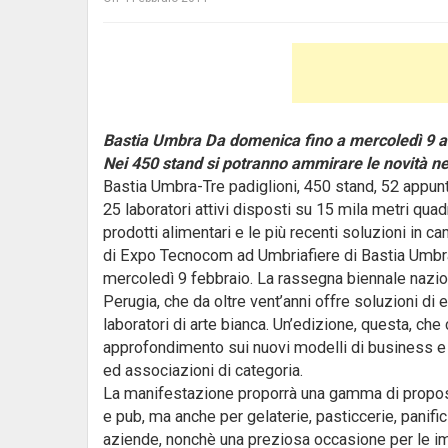
Bastia Umbra Da domenica fino a mercoledì 9 
Nei 450 stand si potranno ammirare le novità ne
Bastia Umbra-Tre padiglioni, 450 stand, 52 appunta
25 laboratori attivi disposti su 15 mila metri quad
prodotti alimentari e le più recenti soluzioni in
di Expo Tecnocom ad Umbriafiere di Bastia Umbra, 
mercoledì 9 febbraio. La rassegna biennale nazi
Perugia, che da oltre vent’anni offre soluzioni di 
laboratori di arte bianca. Un’edizione, questa, c
approfondimento sui nuovi modelli di business e s
ed associazioni di categoria.
La manifestazione proporrà una gamma di proposte pe
e pub, ma anche per gelaterie, pasticcerie, panific
aziende, nonchè una preziosa occasione per le imp