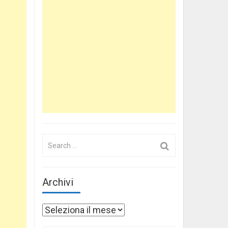
Search
for:
Archivi
Archivi