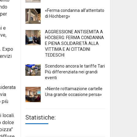
ando
«Ferma condanna all’attentato
 per
di Höchberg»
i e
AGGRESSIONE ANTISEMITA A
ive,
HÖCBERG: FERMA CONDANNA
E PIENA SOLIDARIETÀ ALLA
e. Expo
VITTIMA E AI CITTADINI
TEDESCHI
ervizi
Scendono ancora le tariffe Tari
Più differenziata nei grandi
eventi
siderata
«Niente rottamazione cartelle
avia
Una grande occasione persa»
o più
 locali.
Statistiche:
 o dolce
“pizza”
 diffuse