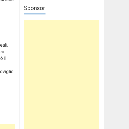
Sponsor
a
eali.
reo
ò il
.
oviglie