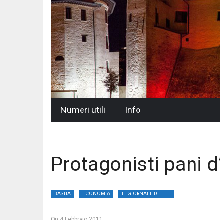
Skip
Numeri utili
Info
to
content
Protagonisti pani d
BASTIA
ECONOMIA
IL GIORNALE DELL'UMBRIA
On
4 Febbraio 2011