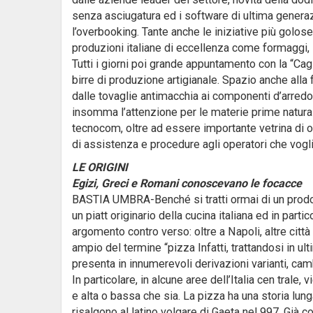
senza asciugatura ed i software di ultima generaz
l’overbooking. Tante anche le iniziative più golose
produzioni italiane di eccellenza come formaggi, 
Tutti i giorni poi grande appuntamento con la “Cagli
birre di produzione artigianale. Spazio anche alla f
dalle tovaglie antimacchia ai componenti d’arredo
insomma l’attenzione per le materie prime naturali i
tecnocom, oltre ad essere importante vetrina di o
di assistenza e procedure agli operatori che voglio
LE ORIGINI
Egizi, Greci e Romani conoscevano le focacce
BASTIA UMBRA-Benché si tratti ormai di un prodot
un piatt originario della cucina italiana ed in part
argomento contro verso: oltre a Napoli, altre città 
ampio del termine “pizza Infatti, trattandosi in ul
presenta in innumerevoli derivazioni varianti, cam
In particolare, in alcune aree dell’Italia cen trale,
e alta o bassa che sia. La pizza ha una storia lun
risalgono al latino volgare di Gaeta nel 997. Già c