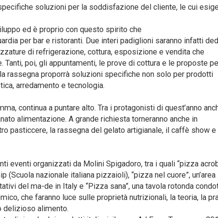
pecifiche soluzioni per la soddisfazione del cliente, le cui esi
iluppo ed è proprio con questo spirito che
a per bar e ristoranti. Due interi padiglioni saranno infatti ded
rezzature di refrigerazione, cottura, esposizione e vendita che
 Tanti, poi, gli appuntamenti, le prove di cottura e le proposte pe
uali la rassegna proporrà soluzioni specifiche non solo per prodotti
ica, arredamento e tecnologia.
, continua a puntare alto. Tra i protagonisti di quest’anno anc
gianato alimentazione. A grande richiesta torneranno anche in
ro pasticcere, la rassegna del gelato artigianale, il caffè show e 
ti eventi organizzati da Molini Spigadoro, tra i quali “pizza acrob
p (Scuola nazionale italiana pizzaioli), “pizza nel cuore”, un’area 
ativi del ma-de in Italy e “Pizza sana”, una tavola rotonda condo
o, che faranno luce sulle proprietà nutrizionali, la teoria, la prat
o delizioso alimento.