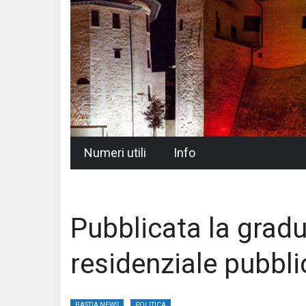
Skip
Numeri utili
Info
to
content
Pubblicata la gradu
residenziale pubbli
BASTIA NEWS
POLITICA