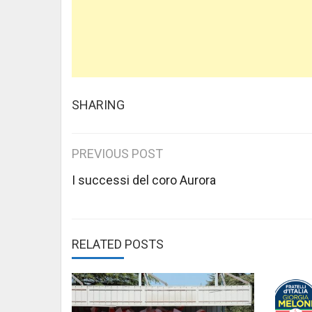
SHARING
Post
PREVIOUS POST
navigation
I successi del coro Aurora
RELATED POSTS