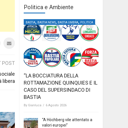
Politica e Ambiente
,
,
,
BASTIA
BASTIA NEWS
BASTIA UMBRA
POLITICA
 POST
sociale
“LA BOCCIATURA DELLA
à libera
ROTTAMAZIONE QUINQUIES E IL
CASO DEL SUPERSINDACO DI
BASTIA
By
Gianluca
/
6 Agosto 2026
“A Höchberg vile attentato a
valori europei”