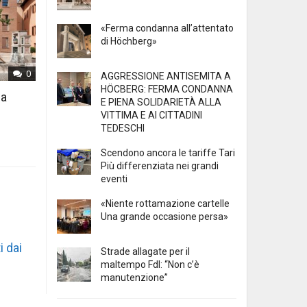
«Ferma condanna all’attentato
di Höchberg»
0
AGGRESSIONE ANTISEMITA A
HÖCBERG: FERMA CONDANNA
 a
E PIENA SOLIDARIETÀ ALLA
VITTIMA E AI CITTADINI
TEDESCHI
Scendono ancora le tariffe Tari
Più differenziata nei grandi
eventi
«Niente rottamazione cartelle
Una grande occasione persa»
i dai
Strade allagate per il
maltempo FdI: “Non c’è
manutenzione”