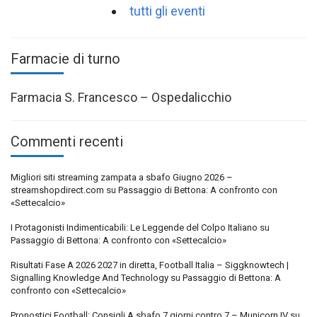
tutti gli eventi
Farmacie di turno
Farmacia S. Francesco – Ospedalicchio
Commenti recenti
Migliori siti streaming zampata a sbafo Giugno 2026 –
streamshopdirect.com
su
Passaggio di Bettona: A confronto con
«Settecalcio»
I Protagonisti Indimenticabili: Le Leggende del Colpo Italiano
su
Passaggio di Bettona: A confronto con «Settecalcio»
Risultati Fase A 2026 2027 in diretta, Football Italia – Siggknowtech |
Signalling Knowledge And Technology
su
Passaggio di Bettona: A
confronto con «Settecalcio»
Pronostici Football: Consigli A sbafo 7 giorni contro 7 – Municorn IV
su