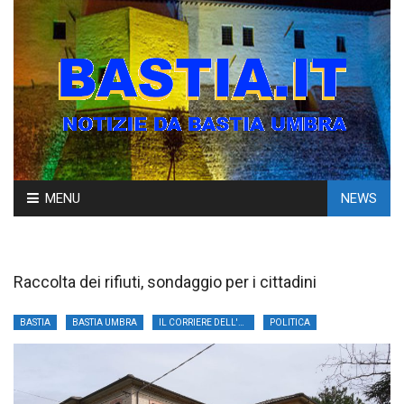
Skip
MENU
NEWS
to
content
Raccolta dei rifiuti, sondaggio per i cittadini
BASTIA
BASTIA UMBRA
IL CORRIERE DELL'UMBRIA
POLITICA