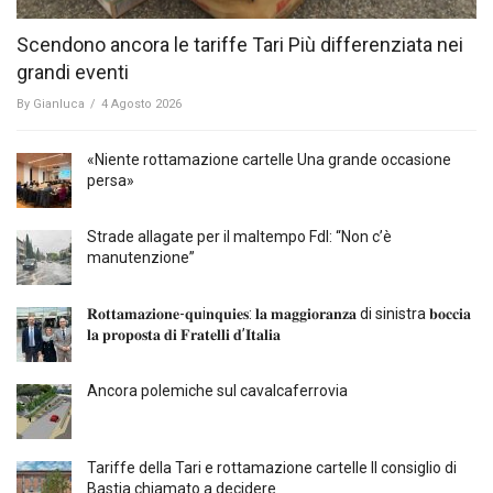
Scendono ancora le tariffe Tari Più differenziata nei
grandi eventi
By
Gianluca
/
4 Agosto 2026
«Niente rottamazione cartelle Una grande occasione
persa»
Strade allagate per il maltempo FdI: “Non c’è
manutenzione”
𝐑𝐨𝐭𝐭𝐚𝐦𝐚𝐳𝐢𝐨𝐧𝐞-𝐪𝐮i𝐧𝐪𝐮𝐢𝐞𝐬: 𝐥𝐚 𝐦𝐚𝐠𝐠𝐢𝐨𝐫𝐚𝐧𝐳𝐚 di sinistra 𝐛𝐨𝐜𝐜𝐢𝐚
𝐥𝐚 𝐩𝐫𝐨𝐩𝐨𝐬𝐭𝐚 𝐝𝐢 𝐅𝐫𝐚𝐭𝐞𝐥𝐥𝐢 𝐝’𝐈𝐭𝐚𝐥𝐢𝐚
Ancora polemiche sul cavalcaferrovia
Tariffe della Tari e rottamazione cartelle Il consiglio di
Bastia chiamato a decidere