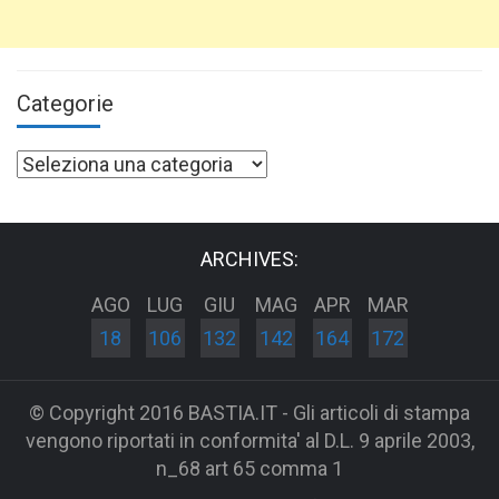
Categorie
Categorie
ARCHIVES:
AGO
LUG
GIU
MAG
APR
MAR
18
106
132
142
164
172
© Copyright 2016 BASTIA.IT - Gli articoli di stampa
vengono riportati in conformita' al D.L. 9 aprile 2003,
n_68 art 65 comma 1