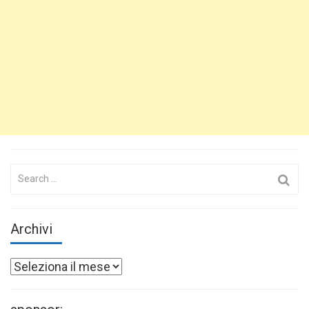
Search
for:
Archivi
Archivi