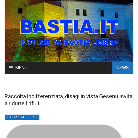
Skip
MENU
NEWS
to
content
Raccolta indifferenziata, disagi in vista Gesenu invita
a ridurre i rifiuti
IL CORRIERE DELL'UMBRIA