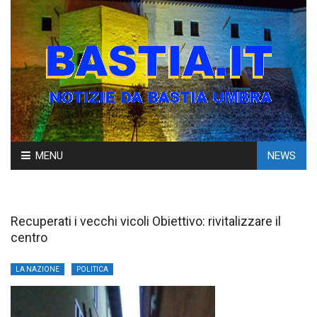
Skip
MENU
NEWS
to
content
Recuperati i vecchi vicoli Obiettivo: rivitalizzare il
centro
LA NAZIONE
POLITICA