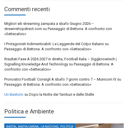
Commenti recenti
Migliori siti streaming zampata a sbafo Giugno 2026 –
streamshopdirect.com
su
Passaggio di Bettona: A confronto con
«Settecalcio»
I Protagonisti Indimenticabili: Le Leggende del Colpo Italiano
su
Passaggio di Bettona: A confronto con «Settecalcio»
Risultati Fase A 2026 2027 in diretta, Football Italia – Siggknowtech |
Signalling Knowledge And Technology
su
Passaggio di Bettona: A
confronto con «Settecalcio»
Pronostici Football: Consigli A sbafo 7 giorni contro 7 – Municorn IV
su
Passaggio di Bettona: A confronto con «Settecalcio»
Un Bastiolo
su
Dopo la Notte dei Tamburi e delle Stelle
Politica e Ambiente
,
,
,
BASTIA
BASTIA UMBRA
LA NAZIONE
POLITICA