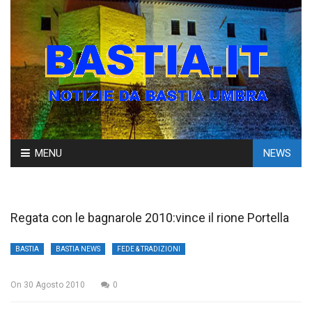
Skip
MENU
NEWS
to
content
Regata con le bagnarole 2010:vince il rione Portella
BASTIA
BASTIA NEWS
FEDE & TRADIZIONI
On
30 Agosto 2010
0