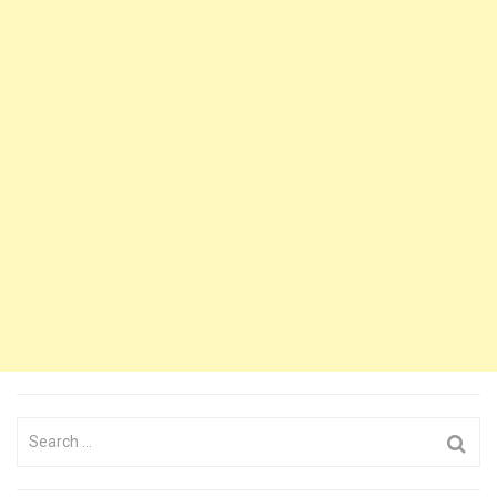
Search
for: