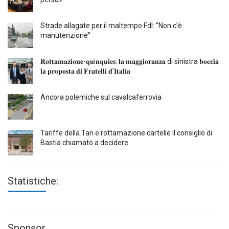
Strade allagate per il maltempo FdI: “Non c’è
manutenzione”
𝐑𝐨𝐭𝐭𝐚𝐦𝐚𝐳𝐢𝐨𝐧𝐞-𝐪𝐮i𝐧𝐪𝐮𝐢𝐞𝐬: 𝐥𝐚 𝐦𝐚𝐠𝐠𝐢𝐨𝐫𝐚𝐧𝐳𝐚 di sinistra 𝐛𝐨𝐜𝐜𝐢𝐚
𝐥𝐚 𝐩𝐫𝐨𝐩𝐨𝐬𝐭𝐚 𝐝𝐢 𝐅𝐫𝐚𝐭𝐞𝐥𝐥𝐢 𝐝’𝐈𝐭𝐚𝐥𝐢𝐚
Ancora polemiche sul cavalcaferrovia
Tariffe della Tari e rottamazione cartelle Il consiglio di
Bastia chiamato a decidere
Statistiche:
Sponsor