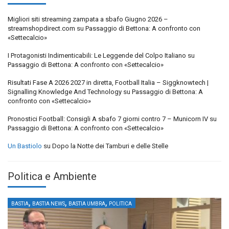
Migliori siti streaming zampata a sbafo Giugno 2026 –
streamshopdirect.com
su
Passaggio di Bettona: A confronto con
«Settecalcio»
I Protagonisti Indimenticabili: Le Leggende del Colpo Italiano
su
Passaggio di Bettona: A confronto con «Settecalcio»
Risultati Fase A 2026 2027 in diretta, Football Italia – Siggknowtech |
Signalling Knowledge And Technology
su
Passaggio di Bettona: A
confronto con «Settecalcio»
Pronostici Football: Consigli A sbafo 7 giorni contro 7 – Municorn IV
su
Passaggio di Bettona: A confronto con «Settecalcio»
Un Bastiolo
su
Dopo la Notte dei Tamburi e delle Stelle
Politica e Ambiente
,
,
,
BASTIA
BASTIA NEWS
BASTIA UMBRA
POLITICA