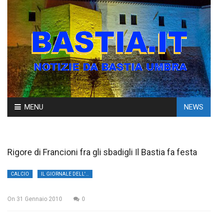
Skip
MENU
NEWS
to
content
Rigore di Francioni fra gli sbadigli Il Bastia fa festa
CALCIO
IL GIORNALE DELL'UMBRIA
On
31 Gennaio 2010
0