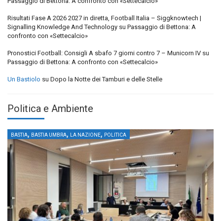
Passaggio di Bettona: A confronto con «Settecalcio»
Risultati Fase A 2026 2027 in diretta, Football Italia – Siggknowtech |
Signalling Knowledge And Technology
su
Passaggio di Bettona: A
confronto con «Settecalcio»
Pronostici Football: Consigli A sbafo 7 giorni contro 7 – Municorn IV
su
Passaggio di Bettona: A confronto con «Settecalcio»
Un Bastiolo
su
Dopo la Notte dei Tamburi e delle Stelle
Politica e Ambiente
,
,
,
BASTIA
BASTIA UMBRA
LA NAZIONE
POLITICA