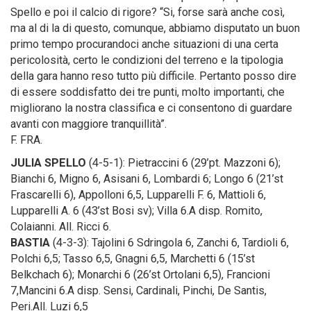
Spello e poi il calcio di rigore? “Si, forse sarà anche così,
ma al di la di questo, comunque, abbiamo disputato un buon
primo tempo procurandoci anche situazioni di una certa
pericolosità, certo le condizioni del terreno e la tipologia
della gara hanno reso tutto più difficile. Pertanto posso dire
di essere soddisfatto dei tre punti, molto importanti, che
migliorano la nostra classifica e ci consentono di guardare
avanti con maggiore tranquillità”.
F. FRA.
JULIA SPELLO
(4-5-1): Pietraccini 6 (29’pt. Mazzoni 6);
Bianchi 6, Migno 6, Asisani 6, Lombardi 6; Longo 6 (21’st
Frascarelli 6), Appolloni 6,5, Lupparelli F. 6, Mattioli 6,
Lupparelli A. 6 (43’st Bosi sv); Villa 6.A disp. Romito,
Colaianni. All. Ricci 6.
BASTIA
(4-3-3): Tajolini 6 Sdringola 6, Zanchi 6, Tardioli 6,
Polchi 6,5; Tasso 6,5, Gnagni 6,5, Marchetti 6 (15’st
Belkchach 6); Monarchi 6 (26’st Ortolani 6,5), Francioni
7,Mancini 6.A disp. Sensi, Cardinali, Pinchi, De Santis,
Peri.All. Luzi 6,5