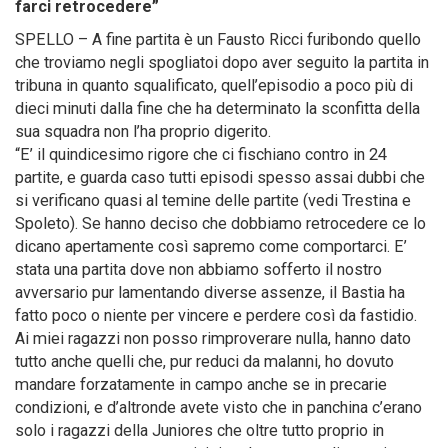
farci retrocedere”
SPELLO – A fine partita è un Fausto Ricci furibondo quello
che troviamo negli spogliatoi dopo aver seguito la partita in
tribuna in quanto squalificato, quell’episodio a poco più di
dieci minuti dalla fine che ha determinato la sconfitta della
sua squadra non l’ha proprio digerito.
“E’ il quindicesimo rigore che ci fischiano contro in 24
partite, e guarda caso tutti episodi spesso assai dubbi che
si verificano quasi al temine delle partite (vedi Trestina e
Spoleto). Se hanno deciso che dobbiamo retrocedere ce lo
dicano apertamente così sapremo come comportarci. E’
stata una partita dove non abbiamo sofferto il nostro
avversario pur lamentando diverse assenze, il Bastia ha
fatto poco o niente per vincere e perdere così da fastidio.
Ai miei ragazzi non posso rimproverare nulla, hanno dato
tutto anche quelli che, pur reduci da malanni, ho dovuto
mandare forzatamente in campo anche se in precarie
condizioni, e d’altronde avete visto che in panchina c’erano
solo i ragazzi della Juniores che oltre tutto proprio in