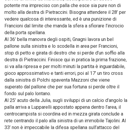
potente ma impreciso con palla che esce sia pure non di
molto alla destra di Pietraccini. Bisogna attendere il 28’ per
vedere qualcosa di interessante, ed è una punizione di
Francioni dal limite che manda la sfera a sfiorare l’incrocio
della porta spellana.
Al 36’ bella manovra degli ospiti, Gnagni lavora un bel
pallone sulla sinistra e lo scodella in area per Francioni,
stop di petto e girata di destro che si perde d’un soffio alla
destra di Pietraccini. Finisce qui in pratica la prima frazione,
si va alla ripresa e per molti minuti la partita è inguardabile,
gioco approssimativo e tanti errori, poi al 17’ un tiro cross
dalla sinistra di Polchi spaventa Mazzoni che viene
superato dal pallone che per sua fortuna si perde oltre il
fondo sul palo lontano.
Al 25’ acuto della Julia, sugli sviluppi di un calcio d’angolo la
palla arriva a Lupparelli appostato appena dentro l’area, il
centrocampista si coordina ed in mezza girata conclude a
rete centrando il palo alla sinistra di un immobile Tajolini. Al
33’ non è impeccabile la difesa spellana sull’attacco del