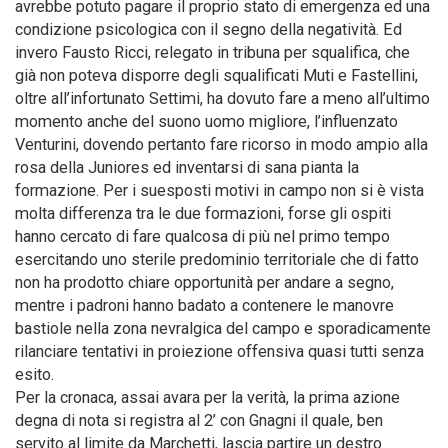
avrebbe potuto pagare il proprio stato di emergenza ed una
condizione psicologica con il segno della negatività. Ed
invero Fausto Ricci, relegato in tribuna per squalifica, che
già non poteva disporre degli squalificati Muti e Fastellini,
oltre all’infortunato Settimi, ha dovuto fare a meno all’ultimo
momento anche del suono uomo migliore, l’influenzato
Venturini, dovendo pertanto fare ricorso in modo ampio alla
rosa della Juniores ed inventarsi di sana pianta la
formazione. Per i suesposti motivi in campo non si è vista
molta differenza tra le due formazioni, forse gli ospiti
hanno cercato di fare qualcosa di più nel primo tempo
esercitando uno sterile predominio territoriale che di fatto
non ha prodotto chiare opportunità per andare a segno,
mentre i padroni hanno badato a contenere le manovre
bastiole nella zona nevralgica del campo e sporadicamente
rilanciare tentativi in proiezione offensiva quasi tutti senza
esito.
Per la cronaca, assai avara per la verità, la prima azione
degna di nota si registra al 2’ con Gnagni il quale, ben
servito al limite da Marchetti, lascia partire un destro