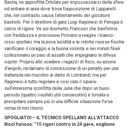
Bastia, ne approfitta Ortolani per impossessarsi della sfera
ed entrare in area dove trova l’opposizione di Lupparelli
che, nel contrasto, causa l’atterramento del giocatore
bastiolo. Per il direttore di gara Luigi Ragonesi di Perugia è
calcio di rigore. Va sul dischetto Francioni che trasforma
con freddezza e precisione.Provano a reagire i bianco-
rossi spellani, ma la poca lucidità e le ridotte risorse fisiche
vanificano il coraggio e la buona volontà, e nei minuti finali
collezionano un paio di assalti che impegnano la difesa
ospite. Proprio allo scadere i ragazzi di Ricci, su azione
d’angolo, reclamano la concessione di un penalty per una
trattenuta nel mucchio ai danni di Lombardi, ma per
Ragonesi è tutto regolare e così cala il sipario
sull’ennesima sconfitta della Julia che dopo un buon
periodo (quattro risultati utili consecutivi) è tornata a
precipitare sempre più in una difficile situazione forse
ormai di non ritorno.
SPOGLIATOI – IL TECNICO SPELLANO ALL’ATTACCO
Ricci furioso: “15 rigori contro in 24 gare, vogliono