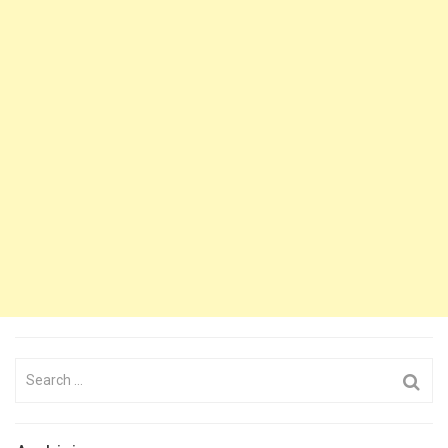
Search
for: