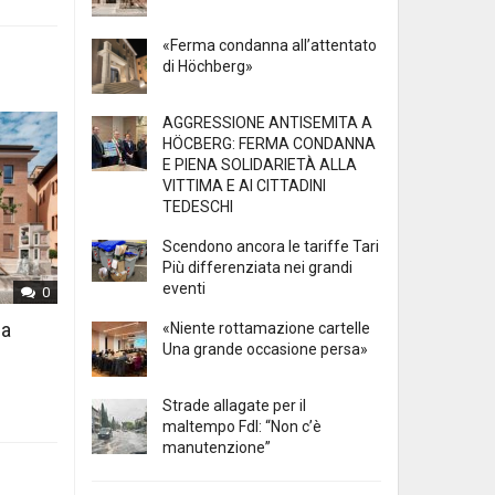
«Ferma condanna all’attentato
di Höchberg»
AGGRESSIONE ANTISEMITA A
HÖCBERG: FERMA CONDANNA
E PIENA SOLIDARIETÀ ALLA
VITTIMA E AI CITTADINI
TEDESCHI
Scendono ancora le tariffe Tari
Più differenziata nei grandi
eventi
0
 a
«Niente rottamazione cartelle
Una grande occasione persa»
Strade allagate per il
maltempo FdI: “Non c’è
manutenzione”