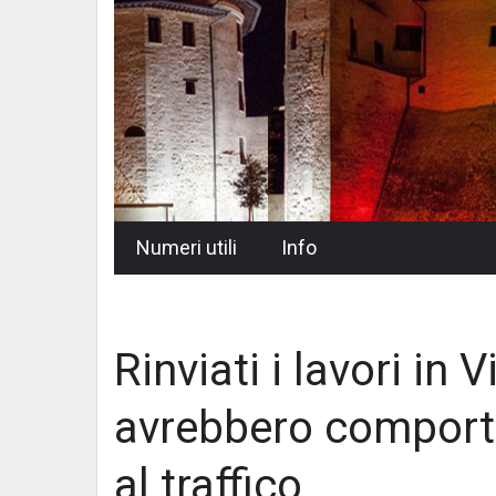
Skip
Numeri utili
Info
to
content
Rinviati i lavori in
avrebbero comporta
al traffico