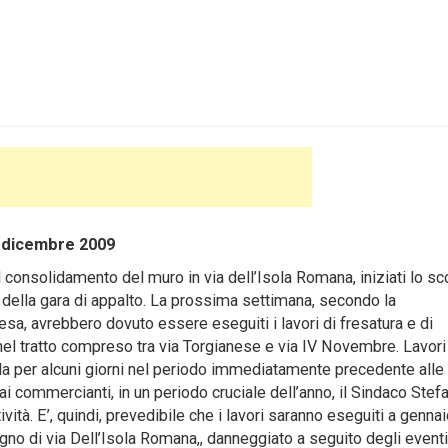
icembre 2009
l consolidamento del muro in via dell’Isola Romana, iniziati lo s
ce della gara di appalto. La prossima settimana, secondo la
, avrebbero dovuto essere eseguiti i lavori di fresatura e di
nel tratto compreso tra via Torgianese e via IV Novembre. Lavori
ada per alcuni giorni nel periodo immediatamente precedente alle
 ai commercianti, in un periodo cruciale dell’anno, il Sindaco Stef
tività. E’, quindi, prevedibile che i lavori saranno eseguiti a genna
no di via Dell’Isola Romana,, danneggiato a seguito degli eventi