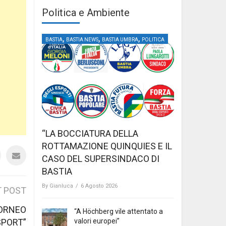
Politica e Ambiente
,
,
,
BASTIA
BASTIA NEWS
BASTIA UMBRA
POLITICA
“LA BOCCIATURA DELLA
ROTTAMAZIONE QUINQUIES E IL
CASO DEL SUPERSINDACO DI
BASTIA
By
Gianluca
/
6 Agosto 2026
 POST
TORNEO
“A Höchberg vile attentato a
valori europei”
SPORT”