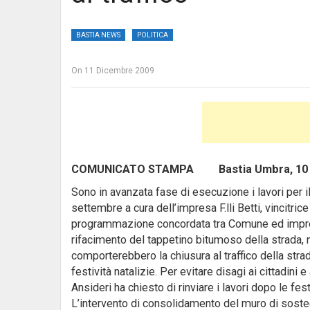
BASTIA NEWS
POLITICA
On
11 Dicembre 2009
COMUNICATO STAMPA Bastia Umbra, 10 d
Sono in avanzata fase di esecuzione i lavori per i
settembre a cura dell’impresa F.lli Betti, vincitri
programmazione concordata tra Comune ed impresa
rifacimento del tappetino bitumoso della strada, 
comporterebbero la chiusura al traffico della str
festività natalizie.
Per evitare disagi ai cittadini e
Ansideri ha chiesto di rinviare i lavori dopo le fes
L’intervento di consolidamento del muro di sosteg