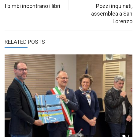
navigation
I bimbi incontrano i libri
Pozzi inquinati,
assemblea a San
Lorenzo
RELATED POSTS
0