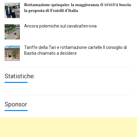
𝐑𝐨𝐭𝐭𝐚𝐦𝐚𝐳𝐢𝐨𝐧𝐞-𝐪𝐮i𝐧𝐪𝐮𝐢𝐞𝐬: 𝐥𝐚 𝐦𝐚𝐠𝐠𝐢𝐨𝐫𝐚𝐧𝐳𝐚 di sinistra 𝐛𝐨𝐜𝐜𝐢𝐚
𝐥𝐚 𝐩𝐫𝐨𝐩𝐨𝐬𝐭𝐚 𝐝𝐢 𝐅𝐫𝐚𝐭𝐞𝐥𝐥𝐢 𝐝’𝐈𝐭𝐚𝐥𝐢𝐚
Ancora polemiche sul cavalcaferrovia
Tariffe della Tari e rottamazione cartelle Il consiglio di
Bastia chiamato a decidere
Statistiche:
Sponsor