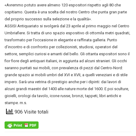
«Avremmo potuto avere almeno 120 espositori rispetto agli 80 che
ospitiamo. Questa è una scelta del nostro Centro che punta gran parte
del proprio successo sulla selezione e la qualità».
ASSISI Antiquariato si svolgerà dal 23 aprile al primo maggio nel Centro
Umbriafiere. Si tratta di uno spazio espositivo di ottomila metri quadrati,
trasformato per l’occasione in elegante e raffinata galleria. Punto
d’incontro e di confronto per collezionisti, studiosi, operatori del
settore, semplici curiosi e amanti del bello. Gli ottanta espositori sono il
fior fiore degli antiquari italiani, in aggiunta ad alcuni stranieri. Gli occhi
saranno puntati sui mobili, con prevalenza di pezzi dal Centro-Nord:
grande spazio ai mobili umbri del XVI e XVII, a quelli veneziani e di stile
impero. Sarà una vetrina di prestigio anche per i dipinti: dai lavori di
alcuni grandi maestri del 1400 alle nature morte del 1600. E poi sculture,
gioielli, orologi da tavolo, icone russe, bronzi, tappeti, libri antichi e
stampe. m.s.
906 Visite totali