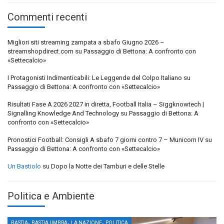
Commenti recenti
Migliori siti streaming zampata a sbafo Giugno 2026 –
streamshopdirect.com
su
Passaggio di Bettona: A confronto con
«Settecalcio»
I Protagonisti Indimenticabili: Le Leggende del Colpo Italiano
su
Passaggio di Bettona: A confronto con «Settecalcio»
Risultati Fase A 2026 2027 in diretta, Football Italia – Siggknowtech |
Signalling Knowledge And Technology
su
Passaggio di Bettona: A
confronto con «Settecalcio»
Pronostici Football: Consigli A sbafo 7 giorni contro 7 – Municorn IV
su
Passaggio di Bettona: A confronto con «Settecalcio»
Un Bastiolo
su
Dopo la Notte dei Tamburi e delle Stelle
Politica e Ambiente
,
,
,
BASTIA
BASTIA UMBRA
LA NAZIONE
POLITICA