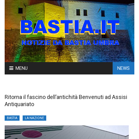
Skip
MENU
NEWS
to
content
Ritorna il fascino dell’antichità Benvenuti ad Assisi
Antiquariato
BASTIA
LA NAZIONE