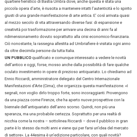
quartiere fieristico di Bastia Umbra dove, anche questa è stata una
piccola opera d’arte, è riuscita a mantenere intatti l’autenticità e lo spirito
giusti di una grande manifestazione di arte antica. E’ così arrivata quasi
al mezzo secolo di vita attraversando diverse fasi: di espansione e
creatività poi trasformazione per arrivare una decina di anni fa al
ridimensionamento dovuto soprattutto alla crisi economico-finanziaria.
Ciò nonostante, la rassegna allestita ad Umbriafiere è visitata ogni anno
da oltre diecimila persone da tutta Italia.
UN PUBBLICO
qualificato e comunque interessato a vedere le novità
dell’antico e oggi, forse, mosso anche dalla possibilità di fare qualche
oculato investimento in opere di prezioso antiquariato. Lo chiediamo ad
Ennio Riccardi, amministratore delegato del Centro Internazionale
Manifestazioni d’Arte (Cima), che organizza questa manifestazione. «I
segnali, non voglio dirlo troppo forte, sono incoraggianti. Provengono
da una piazza come Firenze, che ha aperto nuove prospettive con la
biennale dell’antiquariato dell’anno scorso. Quindi, non più una
speranza, ma una probabile certezza. Soprattutto per una realtà di
nicchia come la nostra – sottolinea Riccardi – dove il pubblico in gran
parte è lo stesso da molti anni e viene qui per farsi un’idea del mercato
di settore». La 44esima è un’edizione particolare, con quali novità?