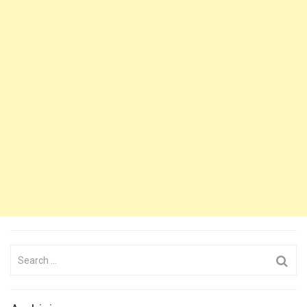
Search
for: