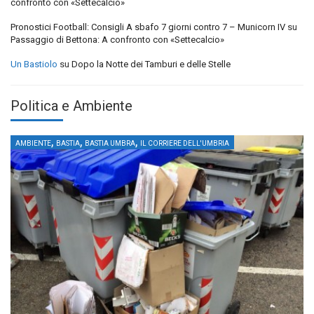
confronto con «Settecalcio»
Pronostici Football: Consigli A sbafo 7 giorni contro 7 – Municorn IV
su
Passaggio di Bettona: A confronto con «Settecalcio»
Un Bastiolo
su
Dopo la Notte dei Tamburi e delle Stelle
Politica e Ambiente
,
,
,
AMBIENTE
BASTIA
BASTIA UMBRA
IL CORRIERE DELL'UMBRIA