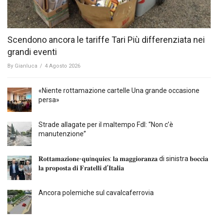
Scendono ancora le tariffe Tari Più differenziata nei
grandi eventi
By
Gianluca
/
4 Agosto 2026
«Niente rottamazione cartelle Una grande occasione
persa»
Strade allagate per il maltempo FdI: “Non c’è
manutenzione”
𝐑𝐨𝐭𝐭𝐚𝐦𝐚𝐳𝐢𝐨𝐧𝐞-𝐪𝐮i𝐧𝐪𝐮𝐢𝐞𝐬: 𝐥𝐚 𝐦𝐚𝐠𝐠𝐢𝐨𝐫𝐚𝐧𝐳𝐚 di sinistra 𝐛𝐨𝐜𝐜𝐢𝐚
𝐥𝐚 𝐩𝐫𝐨𝐩𝐨𝐬𝐭𝐚 𝐝𝐢 𝐅𝐫𝐚𝐭𝐞𝐥𝐥𝐢 𝐝’𝐈𝐭𝐚𝐥𝐢𝐚
Ancora polemiche sul cavalcaferrovia