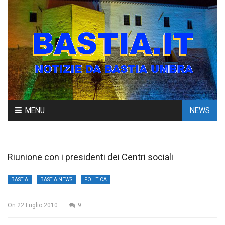
Skip
MENU
NEWS
to
content
Riunione con i presidenti dei Centri sociali
BASTIA
BASTIA NEWS
POLITICA
On
22 Luglio 2010
9