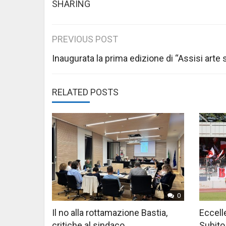
SHARING
Post
PREVIOUS POST
navigation
Inaugurata la prima edizione di “Assisi arte 
RELATED POSTS
0
Il no alla rottamazione Bastia,
Eccelle
critiche al sindaco
Subito