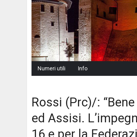
Skip
Numeri utili
Info
to
content
Rossi (Prc)/: “Bene l
ed Assisi. L’impegn
16 e per la Federazi