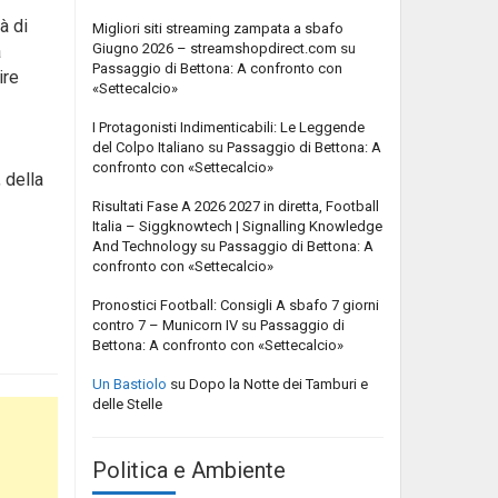
à di
Migliori siti streaming zampata a sbafo
Giugno 2026 – streamshopdirect.com
su
a
Passaggio di Bettona: A confronto con
ire
«Settecalcio»
I Protagonisti Indimenticabili: Le Leggende
del Colpo Italiano
su
Passaggio di Bettona: A
confronto con «Settecalcio»
 della
Risultati Fase A 2026 2027 in diretta, Football
Italia – Siggknowtech | Signalling Knowledge
And Technology
su
Passaggio di Bettona: A
confronto con «Settecalcio»
Pronostici Football: Consigli A sbafo 7 giorni
contro 7 – Municorn IV
su
Passaggio di
Bettona: A confronto con «Settecalcio»
Un Bastiolo
su
Dopo la Notte dei Tamburi e
delle Stelle
Politica e Ambiente