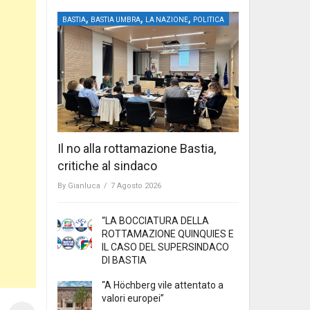
,
,
,
BASTIA
BASTIA UMBRA
LA NAZIONE
POLITICA
Il no alla rottamazione Bastia,
critiche al sindaco
By
Gianluca
/
7 Agosto 2026
“LA BOCCIATURA DELLA
ROTTAMAZIONE QUINQUIES E
IL CASO DEL SUPERSINDACO
DI BASTIA
“A Höchberg vile attentato a
valori europei”