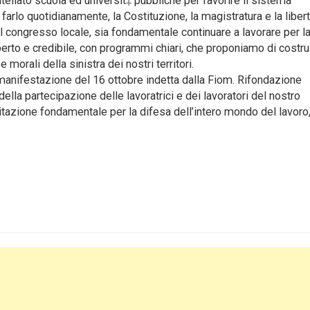
tellato scuola ed universit‡ pubbliche per favorire il sistema
 farlo quotidianamente, la Costituzione, la magistratura e la libert
el congresso locale, sia fondamentale continuare a lavorare per l
perto e credibile, con programmi chiari, che proponiamo di costru
e morali della sinistra dei nostri territori.
anifestazione del 16 ottobre indetta dalla Fiom. Rifondazione
lla partecipazione delle lavoratrici e dei lavoratori del nostro
ilitazione fondamentale per la difesa dell’intero mondo del lavoro,