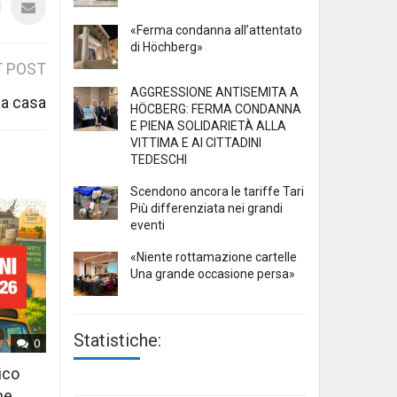
«Ferma condanna all’attentato
di Höchberg»
 POST
AGGRESSIONE ANTISEMITA A
ua casa
HÖCBERG: FERMA CONDANNA
E PIENA SOLIDARIETÀ ALLA
VITTIMA E AI CITTADINI
TEDESCHI
Scendono ancora le tariffe Tari
Più differenziata nei grandi
eventi
«Niente rottamazione cartelle
Una grande occasione persa»
Statistiche:
0
ico
ne