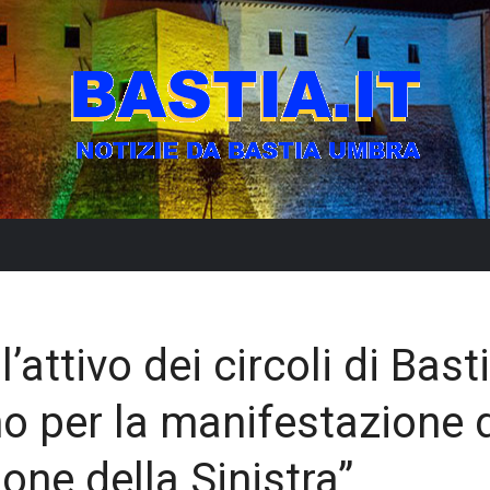
’attivo dei circoli di Bast
o per la manifestazione 
one della Sinistra”