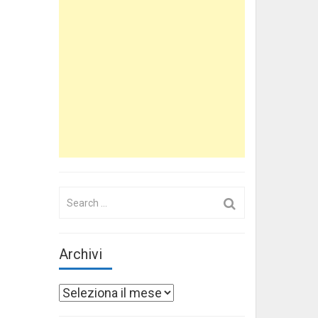
Search
for:
Archivi
Archivi