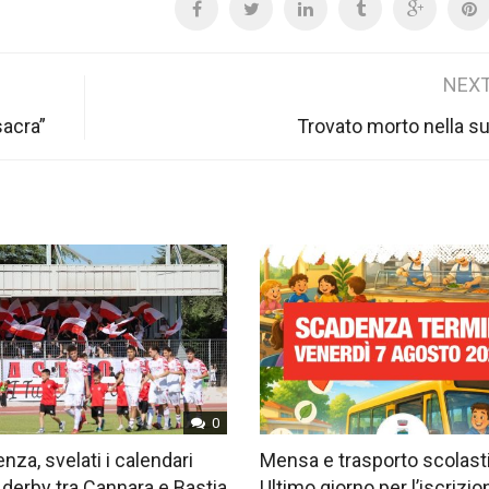
NEXT
sacra”
Trovato morto nella s
0
nza, svelati i calendari
Mensa e trasporto scolast
 derby tra Cannara e Bastia
Ultimo giorno per l’iscrizio