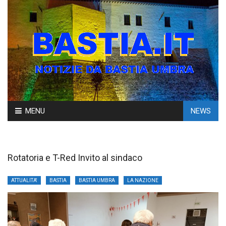
Skip
MENU
NEWS
to
content
Rotatoria e T-Red Invito al sindaco
ATTUALITA'
BASTIA
BASTIA UMBRA
LA NAZIONE