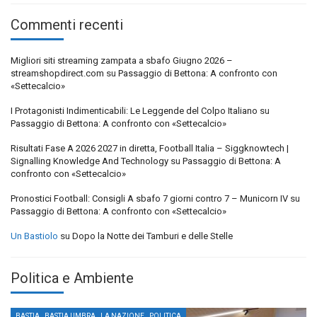
Commenti recenti
Migliori siti streaming zampata a sbafo Giugno 2026 –
streamshopdirect.com
su
Passaggio di Bettona: A confronto con
«Settecalcio»
I Protagonisti Indimenticabili: Le Leggende del Colpo Italiano
su
Passaggio di Bettona: A confronto con «Settecalcio»
Risultati Fase A 2026 2027 in diretta, Football Italia – Siggknowtech |
Signalling Knowledge And Technology
su
Passaggio di Bettona: A
confronto con «Settecalcio»
Pronostici Football: Consigli A sbafo 7 giorni contro 7 – Municorn IV
su
Passaggio di Bettona: A confronto con «Settecalcio»
Un Bastiolo
su
Dopo la Notte dei Tamburi e delle Stelle
Politica e Ambiente
,
,
,
BASTIA
BASTIA UMBRA
LA NAZIONE
POLITICA