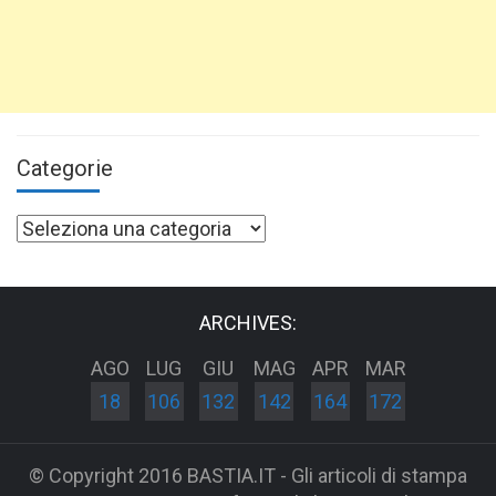
Categorie
Categorie
ARCHIVES:
AGO
LUG
GIU
MAG
APR
MAR
18
106
132
142
164
172
© Copyright 2016 BASTIA.IT - Gli articoli di stampa