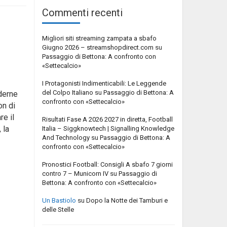
Commenti recenti
Migliori siti streaming zampata a sbafo
Giugno 2026 – streamshopdirect.com
su
Passaggio di Bettona: A confronto con
«Settecalcio»
I Protagonisti Indimenticabili: Le Leggende
del Colpo Italiano
su
Passaggio di Bettona: A
nderne
confronto con «Settecalcio»
on di
re il
Risultati Fase A 2026 2027 in diretta, Football
 la
Italia – Siggknowtech | Signalling Knowledge
And Technology
su
Passaggio di Bettona: A
confronto con «Settecalcio»
Pronostici Football: Consigli A sbafo 7 giorni
contro 7 – Municorn IV
su
Passaggio di
Bettona: A confronto con «Settecalcio»
Un Bastiolo
su
Dopo la Notte dei Tamburi e
delle Stelle