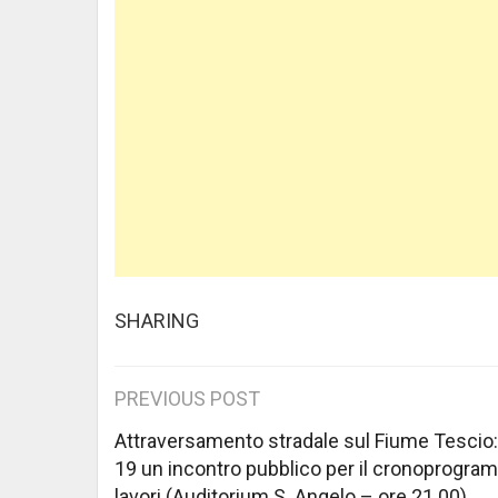
SHARING
Post
PREVIOUS POST
navigation
Attraversamento stradale sul Fiume Tescio:
19 un incontro pubblico per il cronoprogra
lavori (Auditorium S. Angelo – ore 21.00)