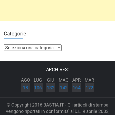
Categorie
Categorie
ARCHIVES:
AGO
LUG
GIU
MAG
APR
MAR
18
106
132
142
164
172
© Copyright 2016 BASTIA.IT - Gli articoli di stampa
vengono riportati in conformita' al D.L. 9 aprile 2003,