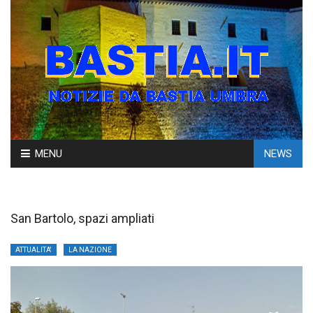
Skip
MENU
NEWS
to
content
San Bartolo, spazi ampliati
ATTUALITA'
LA NAZIONE