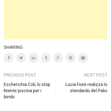
SHARING
Post
PREVIOUS POST
NEXT POST
navigation
Escherichia Coli, lo stop
Lucia Fiore realizza lo
Niente piscina per i
stendardo del Palio
bimbi