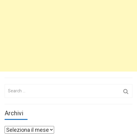
Search
for:
Archivi
Archivi