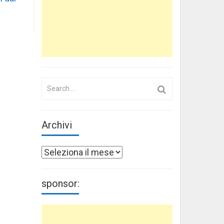
Search
for:
Archivi
Archivi
sponsor: