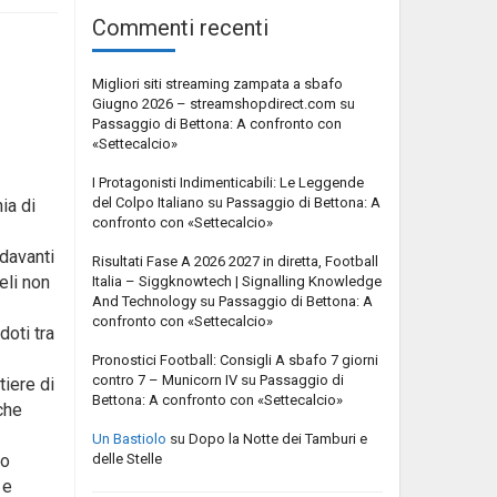
Commenti recenti
Migliori siti streaming zampata a sbafo
Giugno 2026 – streamshopdirect.com
su
Passaggio di Bettona: A confronto con
«Settecalcio»
I Protagonisti Indimenticabili: Le Leggende
del Colpo Italiano
su
Passaggio di Bettona: A
ia di
confronto con «Settecalcio»
 davanti
Risultati Fase A 2026 2027 in diretta, Football
eli non
Italia – Siggknowtech | Signalling Knowledge
And Technology
su
Passaggio di Bettona: A
confronto con «Settecalcio»
oti tra
Pronostici Football: Consigli A sbafo 7 giorni
contro 7 – Municorn IV
su
Passaggio di
tiere di
Bettona: A confronto con «Settecalcio»
che
Un Bastiolo
su
Dopo la Notte dei Tamburi e
delle Stelle
to
 e