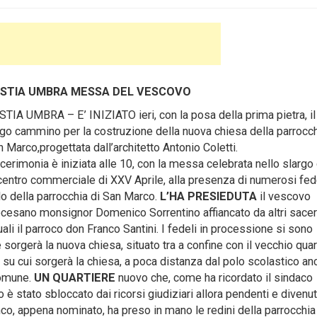
STIA UMBRA MESSA DEL VESCOVO
STIA UMBRA – E’ INIZIATO ieri, con la posa della prima pietra, il
ngo cammino per la costruzione della nuova chiesa della parrocch
 Marco,progettata dall’architetto Antonio Coletti.
cerimonia è iniziata alle 10, con la messa celebrata nello slargo
 centro commerciale di XXV Aprile, alla presenza di numerosi fed
lo della parrocchia di San Marco.
L’HA
PRESIEDUTA
il vescovo
ocesano monsignor Domenico Sorrentino affiancato da altri sacerd
uali il parroco don Franco Santini. I fedeli in processione si sono
 sorgerà la nuova chiesa, situato tra a confine con il vecchio quar
a su cui sorgerà la chiesa, a poca distanza dal polo scolastico an
Comune.
UN QUARTIERE
nuovo che, come ha ricordato il sindaco
no è stato sbloccato dai ricorsi giudiziari allora pendenti e divenu
nco, appena nominato, ha preso in mano le redini della parrocchia