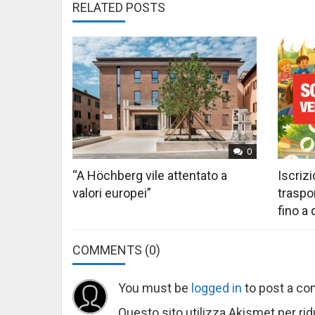
RELATED POSTS
0
“A Höchberg vile attentato a
Iscriz
valori europei”
traspo
fino a
COMMENTS
(0)
You must be
logged in
to post a c
Questo sito utilizza Akismet per ri