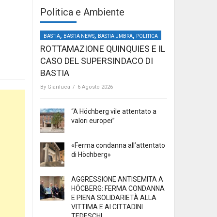
Politica e Ambiente
,
,
,
“LA BOCCIATURA DELLA
BASTIA
BASTIA NEWS
BASTIA UMBRA
POLITICA
ROTTAMAZIONE QUINQUIES E IL
CASO DEL SUPERSINDACO DI
BASTIA
By
Gianluca
/
6 Agosto 2026
“A Höchberg vile attentato a
valori europei”
«Ferma condanna all’attentato
di Höchberg»
AGGRESSIONE ANTISEMITA A
HÖCBERG: FERMA CONDANNA
E PIENA SOLIDARIETÀ ALLA
VITTIMA E AI CITTADINI
TEDESCHI