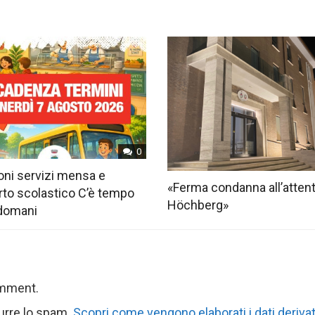
0
ioni servizi mensa e
«Ferma condanna all’attent
rto scolastico C’è tempo
Höchberg»
 domani
omment.
durre lo spam.
Scopri come vengono elaborati i dati derivat