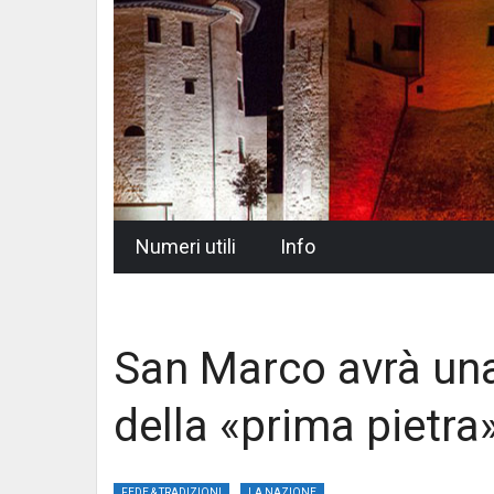
Skip
Numeri utili
Info
to
content
San Marco avrà una
della «prima pietra
FEDE & TRADIZIONI
LA NAZIONE