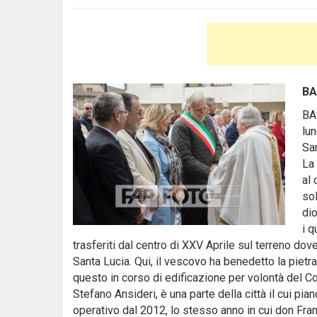
BA
BA
lu
San
La 
al
so
di
i q
trasferiti dal centro di XXV Aprile sul terreno dove
Santa Lucia. Qui, il vescovo ha benedetto la pietr
questo in corso di edificazione per volontà del 
Stefano Ansideri, è una parte della città il cui pia
operativo dal 2012, lo stesso anno in cui don Fra