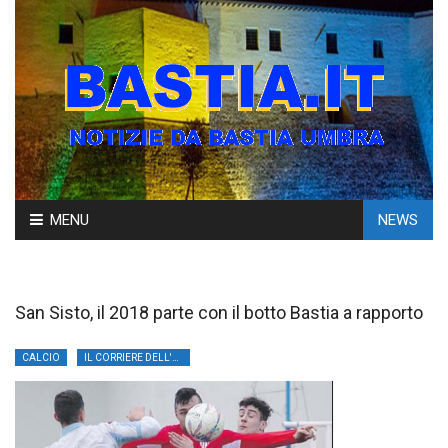
Skip
MENU
NEWS
to
content
San Sisto, il 2018 parte con il botto Bastia a rapporto
CALCIO
IL CORRIERE DELL'UMBRIA