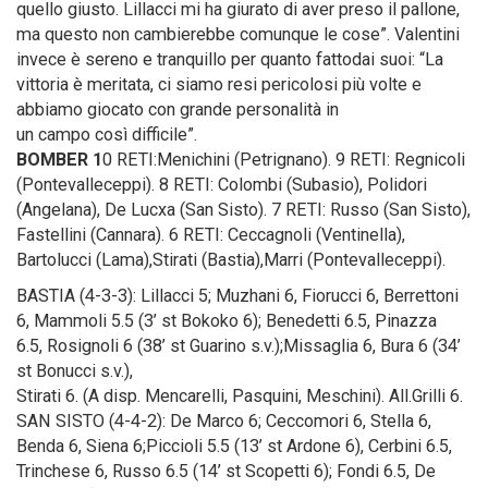
quello giusto. Lillacci mi ha giurato di aver preso il pallone,
ma questo non cambierebbe comunque le cose”. Valentini
invece è sereno e tranquillo per quanto fattodai suoi: “La
vittoria è meritata, ci siamo resi pericolosi più volte e
abbiamo giocato con grande personalità in
un campo così difficile”.
BOMBER 1
0 RETI:Menichini (Petrignano). 9 RETI: Regnicoli
(Pontevalleceppi). 8 RETI: Colombi (Subasio), Polidori
(Angelana), De Lucxa (San Sisto). 7 RETI: Russo (San Sisto),
Fastellini (Cannara). 6 RETI: Ceccagnoli (Ventinella),
Bartolucci (Lama),Stirati (Bastia),Marri (Pontevalleceppi).
BASTIA (4-3-3): Lillacci 5; Muzhani 6, Fiorucci 6, Berrettoni
6, Mammoli 5.5 (3’ st Bokoko 6); Benedetti 6.5, Pinazza
6.5, Rosignoli 6 (38’ st Guarino s.v.);Missaglia 6, Bura 6 (34’
st Bonucci s.v.),
Stirati 6. (A disp. Mencarelli, Pasquini, Meschini). All.Grilli 6.
SAN SISTO (4-4-2): De Marco 6; Ceccomori 6, Stella 6,
Benda 6, Siena 6;Piccioli 5.5 (13’ st Ardone 6), Cerbini 6.5,
Trinchese 6, Russo 6.5 (14’ st Scopetti 6); Fondi 6.5, De