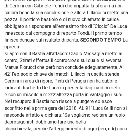
di Cerbini con Gabriele Fondi che impatta la sfera ma non
calibra bene la sua conclusione e allora Lillacci ci mette una
pezza. Il portiere bastiolo è di nuovo chiamato in causa,
obbligato a rispondere all’ennesimo tiro di “Ciccio” De Luca
innescato dal compagno di reparto Fondi. Il primo tempo
finisce dunque sul risultato di parità.
SECONDO TEMPO
La
ripresa
si apre con il Bastia all’attacco: Cladio Missaglia mette al
centro, Stirati effettua il controcross sul quale si avventa
Manue Fiorucci che però non conclude adeguatamente. Al
42’ l’episodio chiave del match: Lillacci in uscita stende
Cerbini in area di rigore, Pinti di Perugia non ha dubbi e
indica il dischetto.De Luca si presenta dagli undici metri
e con un missile a mezz’altezza porta in vantaggio i suoi.
Nel recupero il Bastia non riesce a pungere ed esce
sconfitto nella prima gara del 2018. AL 91’ Luca Grilli non si
nasconde affatto e dichiara: “Se vogliamo recitare un ruolo
daprotagonisti dobbiamo fare una bella
chiacchierata, perché l’atteggiamento di oggi (ieri, ndr) non è