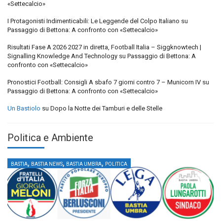
«Settecalcio»
I Protagonisti Indimenticabili: Le Leggende del Colpo Italiano
su
Passaggio di Bettona: A confronto con «Settecalcio»
Risultati Fase A 2026 2027 in diretta, Football Italia – Siggknowtech |
Signalling Knowledge And Technology
su
Passaggio di Bettona: A
confronto con «Settecalcio»
Pronostici Football: Consigli A sbafo 7 giorni contro 7 – Municorn IV
su
Passaggio di Bettona: A confronto con «Settecalcio»
Un Bastiolo
su
Dopo la Notte dei Tamburi e delle Stelle
Politica e Ambiente
,
,
,
BASTIA
BASTIA NEWS
BASTIA UMBRA
POLITICA