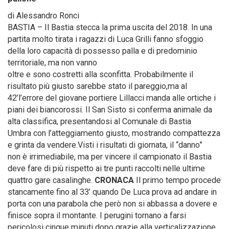
di Alessandro Ronci
BASTIA – Il Bastia stecca la prima uscita del 2018. In una
partita molto tirata i ragazzi di Luca Grilli fanno sfoggio
della loro capacità di possesso palla e di predominio
territoriale, ma non vanno
oltre e sono costretti alla sconfitta. Probabilmente il
risultato più giusto sarebbe stato il pareggio,ma al
42’l’errore del giovane portiere Lillacci manda alle ortiche i
piani dei biancorossi. Il San Sisto si conferma animale da
alta classifica, presentandosi al Comunale di Bastia
Umbra con l’atteggiamento giusto, mostrando compattezza
e grinta da vendere.Visti i risultati di giornata, il “danno”
non è irrimediabile, ma per vincere il campionato il Bastia
deve fare di più rispetto ai tre punti raccolti nelle ultime
quattro gare casalinghe.
CRONACA
Il primo tempo procede
stancamente fino al 33’ quando De Luca prova ad andare in
porta con una parabola che però non si abbassa a dovere e
finisce sopra il montante. I perugini tornano a farsi
pericolosi cinque minuti dopo grazie alla verticalizzazione