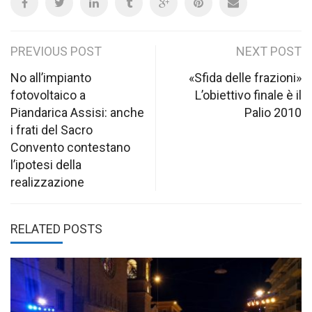
Post
PREVIOUS POST
NEXT POST
navigation
No all’impianto
«Sfida delle frazioni»
fotovoltaico a
L’obiettivo finale è il
Piandarica Assisi: anche
Palio 2010
i frati del Sacro
Convento contestano
l’ipotesi della
realizzazione
RELATED POSTS