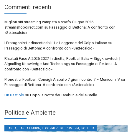
Commenti recenti
Migliori siti streaming zampata a sbafo Giugno 2026 –
streamshopdirect.com
su
Passaggio di Bettona: A confronto con
«Settecalcio»
I Protagonisti Indimenticabili: Le Leggende del Colpo Italiano
su
Passaggio di Bettona: A confronto con «Settecalcio»
Risultati Fase A 2026 2027 in diretta, Football Italia – Siggknowtech |
Signalling Knowledge And Technology
su
Passaggio di Bettona: A
confronto con «Settecalcio»
Pronostici Football: Consigli A sbafo 7 giorni contro 7 – Municorn IV
su
Passaggio di Bettona: A confronto con «Settecalcio»
Un Bastiolo
su
Dopo la Notte dei Tamburi e delle Stelle
Politica e Ambiente
,
,
,
BASTIA
BASTIA UMBRA
IL CORRIERE DELL'UMBRIA
POLITICA