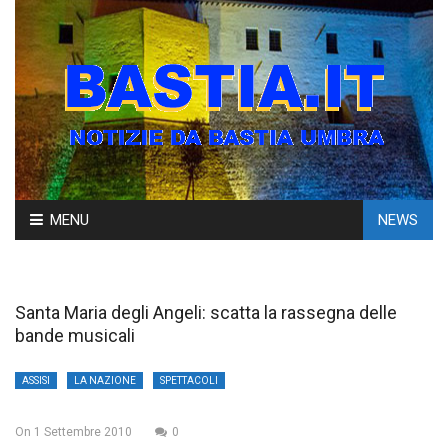
Skip
MENU
NEWS
to
content
Santa Maria degli Angeli: scatta la rassegna delle
bande musicali
ASSISI
LA NAZIONE
SPETTACOLI
On
1 Settembre 2010
0