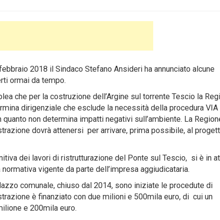
 febbraio 2018 il Sindaco Stefano Ansideri ha annunciato alcune
erti ormai da tempo.
lea che per la costruzione dell’Argine sul torrente Tescio la Reg
ermina dirigenziale che esclude la necessità della procedura VIA
 quanto non determina impatti negativi sull’ambiente. La Region
istrazione dovrà attenersi per arrivare, prima possibile, al proget
nitiva dei lavori di ristrutturazione del Ponte sul Tescio, si è in a
normativa vigente da parte dell’impresa aggiudicataria.
lazzo comunale, chiuso dal 2014, sono iniziate le procedute di
strazione è finanziato con due milioni e 500mila euro, di cui un
ilione e 200mila euro.