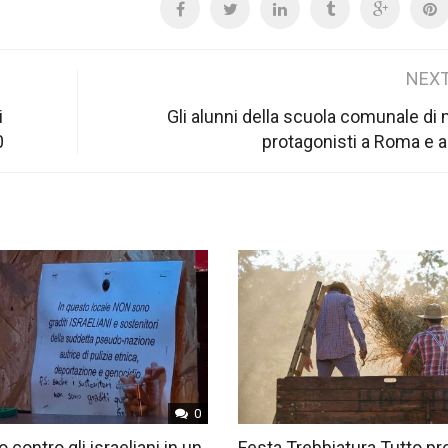
NEXT
i
Gli alunni della scuola comunale di
0
protagonisti a Roma e a
0
o contro gli israeliani in un
Festa Trebbiatura Tutto pr