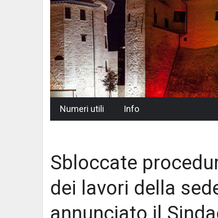
Skip
Numeri utili
Info
to
content
Sbloccate procedure
dei lavori della se
annunciato il Sind