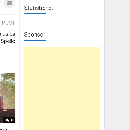
Statistiche:
 POST
 musica
Sponsor
 Spello
0
onto