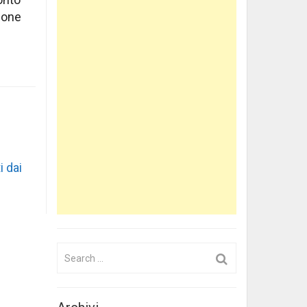
lione
i dai
Search
for: