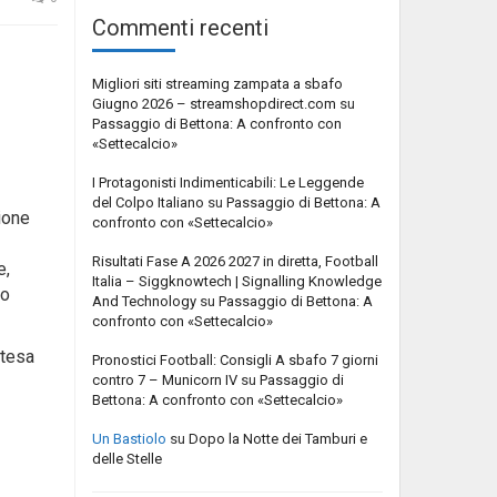
Commenti recenti
Migliori siti streaming zampata a sbafo
Giugno 2026 – streamshopdirect.com
su
Passaggio di Bettona: A confronto con
«Settecalcio»
I Protagonisti Indimenticabili: Le Leggende
del Colpo Italiano
su
Passaggio di Bettona: A
ione
confronto con «Settecalcio»
Risultati Fase A 2026 2027 in diretta, Football
e,
Italia – Siggknowtech | Signalling Knowledge
to
And Technology
su
Passaggio di Bettona: A
confronto con «Settecalcio»
ttesa
Pronostici Football: Consigli A sbafo 7 giorni
contro 7 – Municorn IV
su
Passaggio di
Bettona: A confronto con «Settecalcio»
Un Bastiolo
su
Dopo la Notte dei Tamburi e
delle Stelle