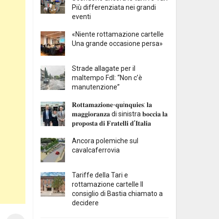
Più differenziata nei grandi
eventi
«Niente rottamazione cartelle
Una grande occasione persa»
Strade allagate per il
maltempo FdI: “Non c’è
manutenzione”
𝐑𝐨𝐭𝐭𝐚𝐦𝐚𝐳𝐢𝐨𝐧𝐞-𝐪𝐮i𝐧𝐪𝐮𝐢𝐞𝐬: 𝐥𝐚
𝐦𝐚𝐠𝐠𝐢𝐨𝐫𝐚𝐧𝐳𝐚 di sinistra 𝐛𝐨𝐜𝐜𝐢𝐚 𝐥𝐚
𝐩𝐫𝐨𝐩𝐨𝐬𝐭𝐚 𝐝𝐢 𝐅𝐫𝐚𝐭𝐞𝐥𝐥𝐢 𝐝’𝐈𝐭𝐚𝐥𝐢𝐚
Ancora polemiche sul
cavalcaferrovia
Tariffe della Tari e
rottamazione cartelle Il
consiglio di Bastia chiamato a
decidere