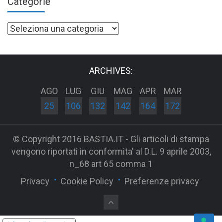
Categorie
Categorie
ARCHIVES:
AGO
LUG
GIU
MAG
APR
MAR
25
106
132
142
164
172
© Copyright 2016 BASTIA.IT - Gli articoli di stampa
vengono riportati in conformita' al D.L. 9 aprile 2003,
n_68 art 65 comma 1
Privacy
Cookie Policy
Preferenze privacy