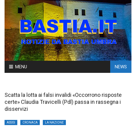
Skip
MENU
NEWS
to
content
Scatta la lotta ai falsi invalidi «Occorrono risposte
certe» Claudia Travicelli (Pdl) passa in rassegna i
disservizi
ASSISI
CRONACA
LA NAZIONE