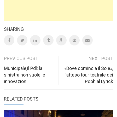
SHARING
Post
PREVIOUS POST
NEXT POST
navigation
Municipale,il Pdl: la
«Dove comincia il Sole»,
sinistra non vuole le
l’atteso tour teatrale dei
innovazioni
Pooh al Lyrick
RELATED POSTS