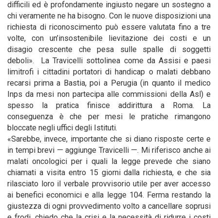
difficili ed è profondamente ingiusto negare un sostegno a
chi veramente ne ha bisogno. Con le nuove disposizioni una
richiesta di riconoscimento può essere valutata fino a tre
volte, con un’insostenibile lievitazione dei costi e un
disagio crescente che pesa sulle spalle di soggetti
deboli». La Travicelli sottolinea come da Assisi e paesi
limitrofi i cittadini portatori di handicap o malati debbano
recarsi prima a Bastia, poi a Perugia (in quanto il medico
Inps da mesi non partecipa alle commissioni della Asl) e
spesso la pratica finisce addirittura a Roma. La
conseguenza è che per mesi le pratiche rimangono
bloccate negli uffici degli Istituti.
«Sarebbe, invece, importante che si diano risposte certe e
in tempi brevi — aggiunge Travicelli —. Mi riferisco anche ai
malati oncologici per i quali la legge prevede che siano
chiamati a visita entro 15 giorni dalla richiesta, e che sia
rilasciato loro il verbale provvisorio utile per aver accesso
ai benefici economici e alla legge 104. Ferma restando la
giustezza di ogni provvedimento volto a cancellare soprusi
e frodi, chiedo che la crisi e la necessità di ridurre i costi