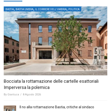
,
,
,
BASTIA
BASTIA UMBRA
IL CORRIERE DELL'UMBRIA
POLITICA
Bocciata la rottamazione delle cartelle esattoriali
Imperversa la polemica
By
Gianluca
/
8 Agosto 2026
Il no alla rottamazione Bastia, critiche al sindaco