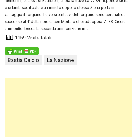
Menichini, su assit di Battistelli, sfiora la traversa. Al 34’ risponde Siena
che lambisce il palo e un minuto dopo lo stesso Siena porta in
vantaggio il Torgiano. I diversi tentativi del Torgiano sono coronati dal
successo al 4’ della ripresa con Mortaro che raddoppia. Al 33’ Ciccioli,
ammonito, becca la seconda ammonizione.m.s.
1159 Visite totali
Bastia Calcio
La Nazione