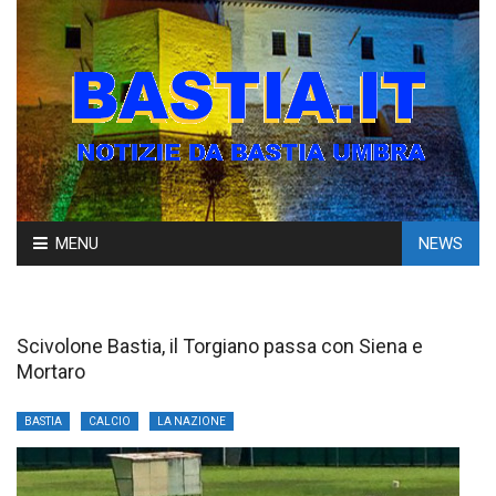
Skip
MENU
NEWS
to
content
Scivolone Bastia, il Torgiano passa con Siena e
Mortaro
BASTIA
CALCIO
LA NAZIONE