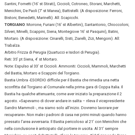
Santini, Fornetti (16’ st Stirati), Ciccioli, Cotroneo, Storani, Marchetti,
Menichini, De Paoli (7’ st Manea), Battistelli. (A disposizione: Ferroni,
Bistoni, Benedetti, Marinelli). All: Scapicchi.
TORGIANO
: Morrone, Furiani (16’ st Albertini), Santantonio, Chioccoloni,
Silveri, Minelli, Scappini, Siena, Montegiove 16’ st Pasquini), Batini,
Mortaro. (A disposizione: Cinarelli, Sisti, Ziarelli, Zizi, Mengoni). All:
Trabalza.
Arbitro Frizza di Perugia (Quartucci e Isidori di Perugia).
Reti: 35’ pt Siena, 4’ st Mortaro.
Note: Espulso al 33’ st Ciccioli. Ammoniti: Ciccioli, Mammoli, Marchetti
del Bastia, Mortaro e Scappini del Torgiano.
Bastia Umbra -ESORDIO difficile per il Bastia che rimedia una netta
sconfitta dal Torgiano al Comunale nella prima gara di Coppa Italia. Il
Bastia ha qualche attenuante, come aver iniziato la preparazione il 2
agosto. «Sapevamo di dover andare in salita – rileva il vicepresidente
Sandro Mammoli -, ma siamo solo all’inizio. Dovremo lavorare per
recuperare». Non male i padroni di casa nei primi minuti quando hanno
pressato l’area avversaria. Il Bastia pericoloso al 21’ con Menichini che
nella conclusione è anticipato dal portiere in uscita. Al 31’ sempre