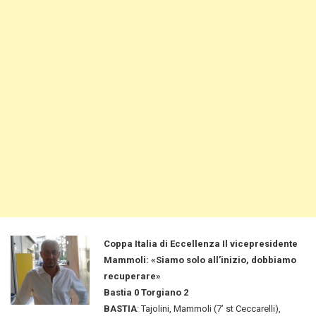
Coppa Italia di Eccellenza Il vicepresidente
Mammoli: «Siamo solo all’inizio, dobbiamo
recuperare»
Bastia 0 Torgiano 2
BASTIA
: Tajolini, Mammoli (7’ st Ceccarelli),