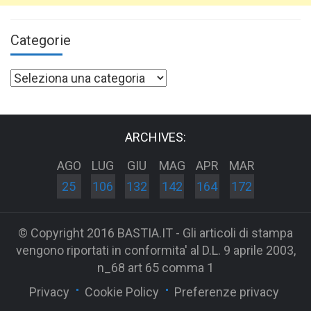
Categorie
Categorie
ARCHIVES:
AGO
LUG
GIU
MAG
APR
MAR
25
106
132
142
164
172
© Copyright 2016 BASTIA.IT - Gli articoli di stampa
vengono riportati in conformita' al D.L. 9 aprile 2003,
n_68 art 65 comma 1
Privacy
Cookie Policy
Preferenze privacy