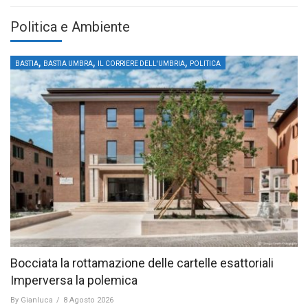
Politica e Ambiente
,
,
,
BASTIA
BASTIA UMBRA
IL CORRIERE DELL'UMBRIA
POLITICA
Bocciata la rottamazione delle cartelle esattoriali
Imperversa la polemica
By
Gianluca
/
8 Agosto 2026