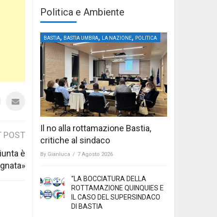
Politica e Ambiente
,
,
,
BASTIA
BASTIA UMBRA
LA NAZIONE
POLITICA
Il no alla rottamazione Bastia,
 POST
critiche al sindaco
iunta è
By
Gianluca
/
7 Agosto 2026
egnata»
“LA BOCCIATURA DELLA
ROTTAMAZIONE QUINQUIES E
IL CASO DEL SUPERSINDACO
DI BASTIA