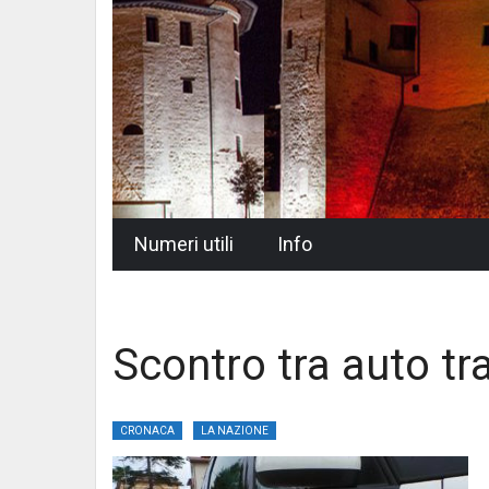
Skip
Numeri utili
Info
to
content
Scontro tra auto tr
CRONACA
LA NAZIONE