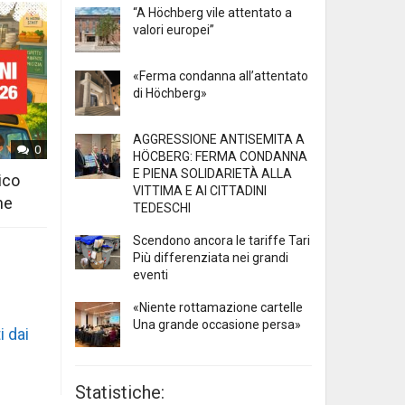
“A Höchberg vile attentato a
valori europei”
«Ferma condanna all’attentato
di Höchberg»
AGGRESSIONE ANTISEMITA A
0
HÖCBERG: FERMA CONDANNA
E PIENA SOLIDARIETÀ ALLA
ico
VITTIMA E AI CITTADINI
ne
TEDESCHI
Scendono ancora le tariffe Tari
Più differenziata nei grandi
eventi
«Niente rottamazione cartelle
Una grande occasione persa»
i dai
Statistiche: