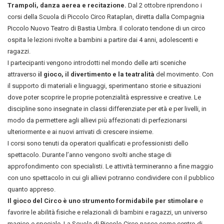
Trampoli, danza aerea e recitazione.
Dal 2 ottobre riprendono i
corsi della Scuola di Piccolo Circo Rataplan, diretta dalla Compagnia
Piccolo Nuovo Teatro di Bastia Umbra. Il colorato tendone di un circo
ospita le lezioni rivolte a bambini a partire dai 4 anni, adolescenti e
ragazzi.
I partecipanti vengono introdotti nel mondo delle arti sceniche
attraverso
il gioco, il divertimento e la teatralità
del movimento. Con
il supporto di materiali e linguaggi, sperimentano storie e situazioni
dove poter scoprire le proprie potenzialità espressive e creative. Le
discipline sono insegnate in classi differenziate per età e per livelli, in
modo da permettere agli allievi più affezionati di perfezionarsi
ulteriormente e ai nuovi arrivati di crescere insieme.
I corsi sono tenuti da operatori qualificati e professionisti dello
spettacolo. Durante l’anno vengono svolti anche stage di
approfondimento con specialisti. Le attività termineranno a fine maggio
con uno spettacolo in cui gli allievi potranno condividere con il pubblico
quanto appreso.
Il gioco del Circo è uno strumento formidabile per stimolare
e
favorire le abilità fisiche e relazionali di bambini e ragazzi, un universo
magico e speciale. La Scuola di Piccolo Circo nasce come centro di