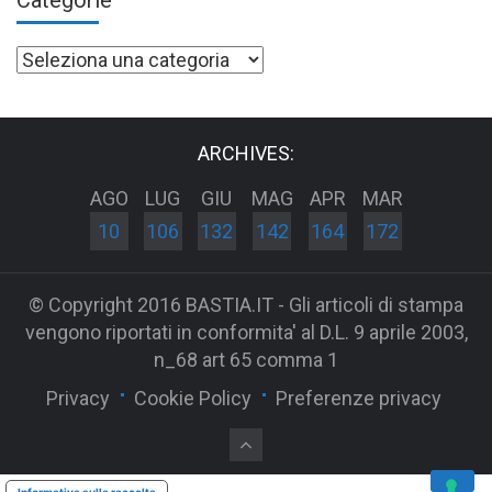
Categorie
ARCHIVES:
AGO
LUG
GIU
MAG
APR
MAR
10
106
132
142
164
172
© Copyright 2016 BASTIA.IT - Gli articoli di stampa
vengono riportati in conformita' al D.L. 9 aprile 2003,
n_68 art 65 comma 1
Privacy
Cookie Policy
Preferenze privacy
Informativa sulla raccolta