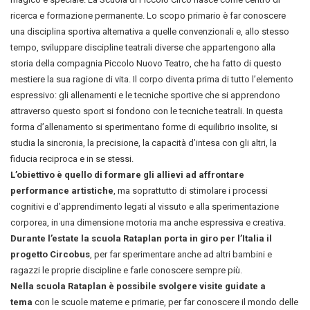
ricerca e formazione permanente. Lo scopo primario è far conoscere
una disciplina sportiva alternativa a quelle convenzionali e, allo stesso
tempo, sviluppare discipline teatrali diverse che appartengono alla
storia della compagnia Piccolo Nuovo Teatro, che ha fatto di questo
mestiere la sua ragione di vita. Il corpo diventa prima di tutto l’elemento
espressivo: gli allenamenti e le tecniche sportive che si apprendono
attraverso questo sport si fondono con le tecniche teatrali. In questa
forma d’allenamento si sperimentano forme di equilibrio insolite, si
studia la sincronia, la precisione, la capacità d’intesa con gli altri, la
fiducia reciproca e in se stessi.
L’obiettivo è quello di formare gli allievi ad affrontare
performance artistiche
, ma soprattutto di stimolare i processi
cognitivi e d’apprendimento legati al vissuto e alla sperimentazione
corporea, in una dimensione motoria ma anche espressiva e creativa.
Durante l’estate la scuola Rataplan porta in giro per l’Italia il
progetto Circobus
, per far sperimentare anche ad altri bambini e
ragazzi le proprie discipline e farle conoscere sempre più.
Nella scuola Rataplan è possibile svolgere visite guidate a
tema
con le scuole materne e primarie, per far conoscere il mondo delle