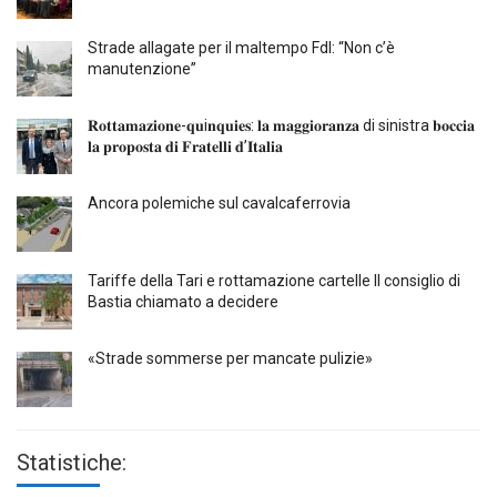
Strade allagate per il maltempo FdI: “Non c’è
manutenzione”
𝐑𝐨𝐭𝐭𝐚𝐦𝐚𝐳𝐢𝐨𝐧𝐞-𝐪𝐮i𝐧𝐪𝐮𝐢𝐞𝐬: 𝐥𝐚 𝐦𝐚𝐠𝐠𝐢𝐨𝐫𝐚𝐧𝐳𝐚 di sinistra 𝐛𝐨𝐜𝐜𝐢𝐚
𝐥𝐚 𝐩𝐫𝐨𝐩𝐨𝐬𝐭𝐚 𝐝𝐢 𝐅𝐫𝐚𝐭𝐞𝐥𝐥𝐢 𝐝’𝐈𝐭𝐚𝐥𝐢𝐚
Ancora polemiche sul cavalcaferrovia
Tariffe della Tari e rottamazione cartelle Il consiglio di
Bastia chiamato a decidere
«Strade sommerse per mancate pulizie»
Statistiche: