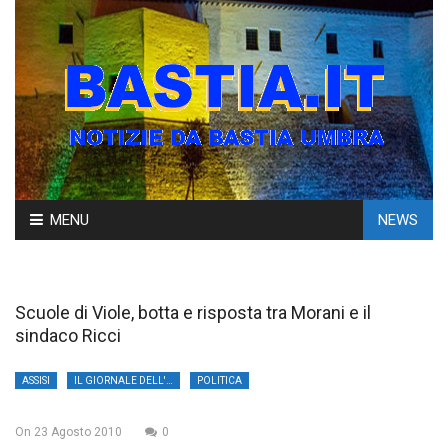
Skip
MENU
NEWS
to
content
Scuole di Viole, botta e risposta tra Morani e il
sindaco Ricci
ASSISI
IL GIORNALE DELL'UMBRIA
POLITICA
On
23 Agosto 2010
0