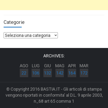
Categorie
Categorie
ARCHIVES:
AGO
LUG
GIU
MAG
APR
MAR
22
106
132
142
164
172
© Copyright 2016 BASTIA.IT - Gli articoli di stampa
vengono riportati in conformita' al D.L. 9 aprile 2003,
n_68 art 65 comma 1