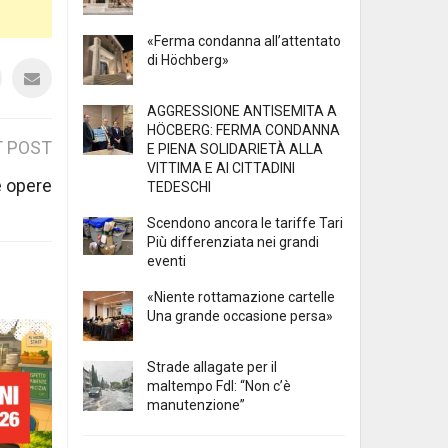
«Ferma condanna all’attentato
di Höchberg»
AGGRESSIONE ANTISEMITA A
HÖCBERG: FERMA CONDANNA
 POST
E PIENA SOLIDARIETÀ ALLA
VITTIMA E AI CITTADINI
e opere
TEDESCHI
Scendono ancora le tariffe Tari
Più differenziata nei grandi
eventi
«Niente rottamazione cartelle
Una grande occasione persa»
Strade allagate per il
maltempo FdI: “Non c’è
manutenzione”