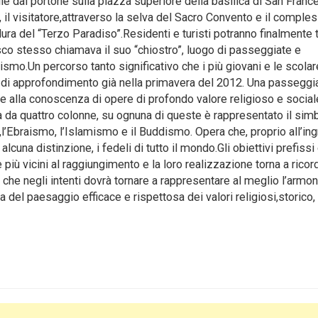
 dal portone sulla piazza superiore della basilica di San Franc
, il visitatore,attraverso la selva del Sacro Convento e il comple
ura del “Terzo Paradiso”.Residenti e turisti potranno finalmente 
co stesso chiamava il suo “chiostro”, luogo di passeggiate e
ismo.Un percorso tanto significativo che i più giovani e le scola
à di approfondimento già nella primavera del 2012. Una passeggi
ta e alla conoscenza di opere di profondo valore religioso e social
da quattro colonne, su ognuna di queste è rappresentato il sim
o,l’Ebraismo, l’Islamismo e il Buddismo. Opera che, proprio all’in
cuna distinzione, i fedeli di tutto il mondo.Gli obiettivi prefissi
ù vicini al raggiungimento e la loro realizzazione torna a ricor
o che negli intenti dovrà tornare a rappresentare al meglio l’armon
 del paesaggio efficace e rispettosa dei valori religiosi,storico,