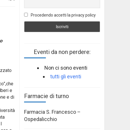
Procedendo accetti la privacy policy
ro
Eventi da non perdere:
Non ci sono eventi
izzato
tutti gli eventi
co”,che
lberi e
Farmacie di turno
one e di
iversità
Farmacia S. Francesco –
nta
Ospedalicchio
l