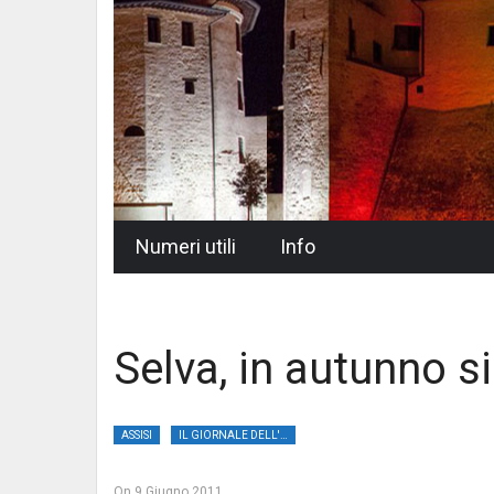
Skip
Numeri utili
Info
to
content
Selva, in autunno si 
ASSISI
IL GIORNALE DELL'UMBRIA
On
9 Giugno 2011