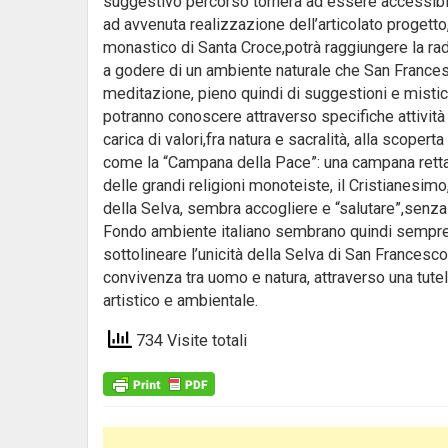
suggestivo percorso tornerà ad essere accessibile
ad avvenuta realizzazione dell’articolato progetto
monastico di Santa Croce,potrà raggiungere la rad
a godere di un ambiente naturale che San Frances
meditazione, pieno quindi di suggestioni e mistic
potranno conoscere attraverso specifiche attivit
carica di valori,fra natura e sacralità, alla scoper
come la “Campana della Pace”: una campana retta 
delle grandi religioni monoteiste, il Cristianesim
della Selva, sembra accogliere e “salutare”,senza al
Fondo ambiente italiano sembrano quindi sempre pi
sottolineare l’unicità della Selva di San Francesc
convivenza tra uomo e natura, attraverso una tutela
artistico e ambientale.
734 Visite totali