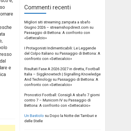
esco e,
Commenti recenti
sso
tornare
Migliori siti streaming zampata a sbafo
resche
Giugno 2026 – streamshopdirect.com
su
Passaggio di Bettona: A confronto con
ata
«Settecalcio»
e,
bolo
I Protagonisti Indimenticabili: Le Leggende
del Colpo Italiano
su
Passaggio di Bettona: A
gresso
confronto con «Settecalcio»
 dal
dare e
Risultati Fase A 2026 2027 in diretta, Football
ica
Italia – Siggknowtech | Signalling Knowledge
And Technology
su
Passaggio di Bettona: A
confronto con «Settecalcio»
Pronostici Football: Consigli A sbafo 7 giorni
contro 7 – Municorn IV
su
Passaggio di
Bettona: A confronto con «Settecalcio»
Un Bastiolo
su
Dopo la Notte dei Tamburi e
delle Stelle