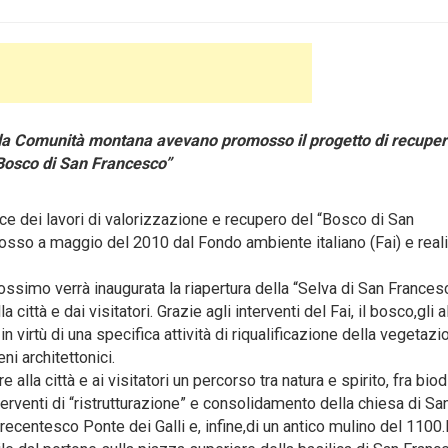
 la Comunità montana avevano promosso il progetto di recupe
“Bosco di San Francesco”
e dei lavori di valorizzazione e recupero del “Bosco di San
mosso a maggio del 2010 dal Fondo ambiente italiano (Fai) e real
ossimo verrà inaugurata la riapertura della “Selva di San Frances
ittà e dai visitatori. Grazie agli interventi del Fai, il bosco,gli a
 in virtù di una specifica attività di riqualificazione della vegetazi
i architettonici.
 alla città e ai visitatori un percorso tra natura e spirito, fra biod
terventi di “ristrutturazione” e consolidamento della chiesa di Sa
recentesco Ponte dei Galli e, infine,di un antico mulino del 1100.I