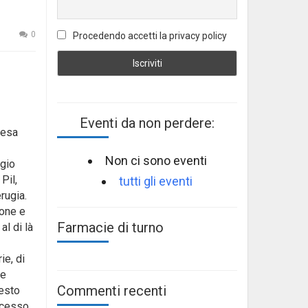
0
Procedendo accetti la privacy policy
Eventi da non perdere:
tesa
Non ci sono eventi
ggio
Pil,
tutti gli eventi
rugia.
ione e
Farmacie di turno
al di là
ie, di
ne
Commenti recenti
uesto
ocesso