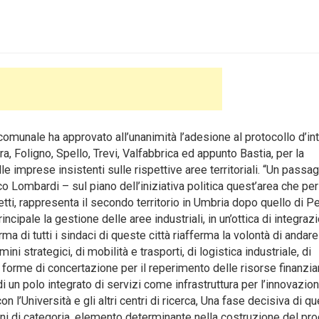
omunale ha approvato all’unanimità l’adesione al protocollo d’in
ra, Foligno, Spello, Trevi, Valfabbrica ed appunto Bastia, per la
le imprese insistenti sulle rispettive aree territoriali. “Un passa
Lombardi – sul piano dell’iniziativa politica quest’area che per 
ti, rappresenta il secondo territorio in Umbria dopo quello di Pe
ncipale la gestione delle aree industriali, in un’ottica di integraz
ma di tutti i sindaci di queste città riafferma la volontà di andare 
ni strategici, di mobilità e trasporti, di logistica industriale, di
 forme di concertazione per il reperimento delle risorse finanziar
 un polo integrato di servizi come infrastruttura per l’innovazio
 l’Università e gli altri centri di ricerca, Una fase decisiva di q
ni di categoria, elemento determinante nella costruzione del pr