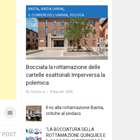
,
,
BASTIA
BASTIA UMBRA
,
IL CORRIERE DELL'UMBRIA
POLITICA
Bocciata la rottamazione delle
cartelle esattoriali Imperversa la
polemica
By
Gianluca
/
8 Agosto 2026
Il no alla rottamazione Bastia,
critiche al sindaco
“LA BOCCIATURA DELLA
 POST
ROTTAMAZIONE QUINQUIES E