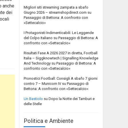
so anche
Migliori siti streaming zampata a sbafo
nte dei
Giugno 2026 – streamshopdirect.com
su
Passaggio di Bettona: A confronto con
ocali
«Settecalcio»
I Protagonisti Indimenticabili: Le Leggende
del Colpo Italiano
su
Passaggio di Bettona: A
confronto con «Settecalcio»
Risultati Fase A 2026 2027 in diretta, Football
Italia – Siggknowtech | Signalling Knowledge
And Technology
su
Passaggio di Bettona: A
confronto con «Settecalcio»
Pronostici Football: Consigli A sbafo 7 giorni
contro 7 – Municorn IV
su
Passaggio di
Bettona: A confronto con «Settecalcio»
Un Bastiolo
su
Dopo la Notte dei Tamburi e
delle Stelle
Politica e Ambiente