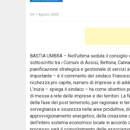
On
1 Agosto 2005
BASTIA UMBRA – Nell’ultima seduta il consiglio c
sottoscritto tra i Comuni di Assisi, Bettona, Canna
pianificazione strategica e gestionale di servizi al
importante – è il commento del sindaco Francesco 
ricchezza pro capite, numero di imprese e di addet
L’inizia – spiega il sindaco – ha come obiettivo pri
di messa a rete delle imprese e dei territori. La fir
della fase del post terremoto, per ragionare in termi
sorveglianza e sicurezza nelle aree produttive, di
approvvigionamento energetico, della creazione di
dell’intero sistema economico locale in accordo con
processo sarà il coinvolgimento delle associazio