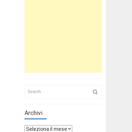
Search
for:
Archivi
Archivi