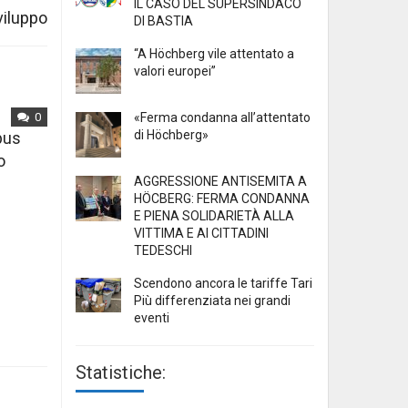
IL CASO DEL SUPERSINDACO
sviluppo
DI BASTIA
“A Höchberg vile attentato a
valori europei”
«Ferma condanna all’attentato
0
di Höchberg»
mpus
o
AGGRESSIONE ANTISEMITA A
HÖCBERG: FERMA CONDANNA
E PIENA SOLIDARIETÀ ALLA
VITTIMA E AI CITTADINI
TEDESCHI
Scendono ancora le tariffe Tari
Più differenziata nei grandi
eventi
Statistiche: