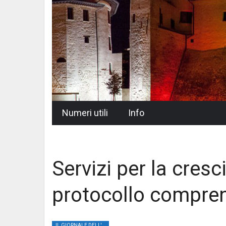
Skip
Numeri utili
Info
to
content
Servizi per la cresc
protocollo compren
IL GIORNALE DELL'UMBRIA