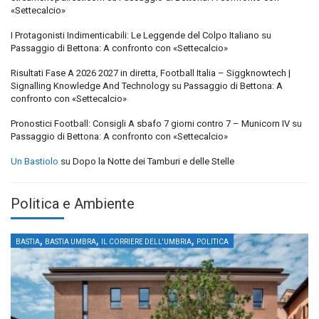
«Settecalcio»
I Protagonisti Indimenticabili: Le Leggende del Colpo Italiano
su
Passaggio di Bettona: A confronto con «Settecalcio»
Risultati Fase A 2026 2027 in diretta, Football Italia – Siggknowtech |
Signalling Knowledge And Technology
su
Passaggio di Bettona: A
confronto con «Settecalcio»
Pronostici Football: Consigli A sbafo 7 giorni contro 7 – Municorn IV
su
Passaggio di Bettona: A confronto con «Settecalcio»
Un Bastiolo
su
Dopo la Notte dei Tamburi e delle Stelle
Politica e Ambiente
,
,
,
BASTIA
BASTIA UMBRA
IL CORRIERE DELL'UMBRIA
POLITICA