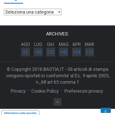
Categorie
ARCHIVES:
AGO
LUG
GIU
MAG
APR
MAR
25
106
132
142
164
172
© Copyright 2016 BASTIA.IT - Gli articoli di stampa
vengono riportati in conformita' al D.L. 9 aprile 2003,
n_68 art 65 comma 1
Privacy
Cookie Policy
Preferenze privacy
Informativa sulla raccolta