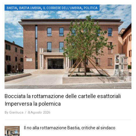
,
,
,
BASTIA
BASTIA UMBRA
IL CORRIERE DELL'UMBRIA
POLITICA
Bocciata la rottamazione delle cartelle esattoriali
Imperversa la polemica
By
Gianluca
/
8 Agosto 2026
Il no alla rottamazione Bastia, critiche al sindaco