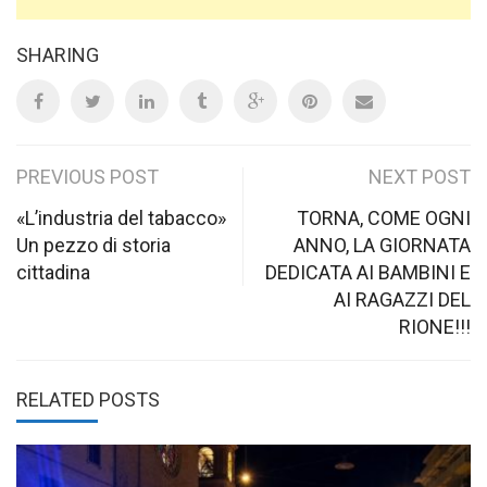
SHARING
Post
PREVIOUS POST
NEXT POST
navigation
«L’industria del tabacco»
TORNA, COME OGNI
Un pezzo di storia
ANNO, LA GIORNATA
cittadina
DEDICATA AI BAMBINI E
AI RAGAZZI DEL
RIONE!!!
RELATED POSTS