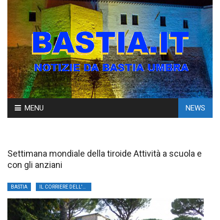
Skip
MENU
NEWS
to
content
Settimana mondiale della tiroide Attività a scuola e
con gli anziani
BASTIA
IL CORRIERE DELL'UMBRIA