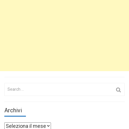
Search
for:
Archivi
Archivi