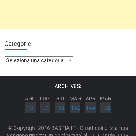
Categorie
Categorie
ARCHIVES:
AGO
LUG
GIU
MAG
APR
MAR
19
106
132
142
164
172
© Copyright 2016 BASTIA.IT - Gli articoli di stampa
vengono riportati in conformita' al D.L. 9 aprile 2003,